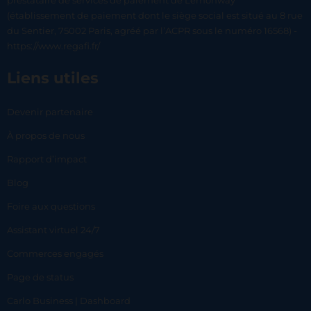
prestataire de services de paiement de Lemonway
(établissement de paiement dont le siège social est situé au 8 rue
du Sentier, 75002 Paris, agréé par l’ACPR sous le numéro 16568) -
https://www.regafi.fr/
Liens utiles
Devenir partenaire
À propos de nous
Rapport d’impact
Blog
Foire aux questions
Assistant virtuel 24/7
Commerces engagés
Page de status
Carlo Business | Dashboard