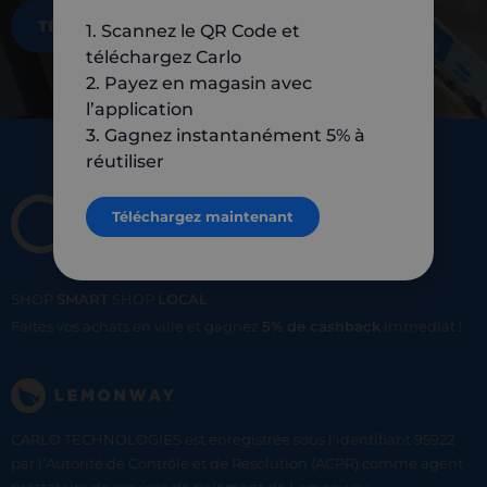
TÉLÉCHARGEZ MAINTENANT
1. Scannez le QR Code et
téléchargez Carlo
2. Payez en magasin avec
l’application
3. Gagnez instantanément 5% à
réutiliser
Téléchargez maintenant
SHOP
SMART
SHOP
LOCAL
Faites vos achats en ville et gagnez
5% de cashback
immediat !
CARLO TECHNOLOGIES est enregistrée sous l'identifiant 95922
par l’Autorité de Contrôle et de Résolution (ACPR) comme agent