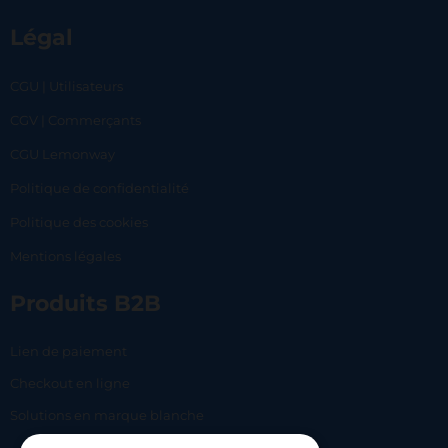
Légal
CGU | Utilisateurs
CGV | Commerçants
CGU Lemonway
Politique de confidentialité
Politique des cookies
Mentions légales
Produits B2B
Lien de paiement
Checkout en ligne
Solutions en marque blanche