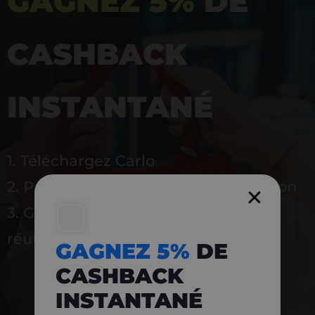
GAGNEZ 5%
DE
CASHBACK
INSTANTANÉ
1. Téléchargez Carlo
2. Payez en magasin avec l’application
3. Gagnez instantanément 5 % à
réutiliser
GAGNEZ 5%
DE
CASHBACK
INSTANTANÉ