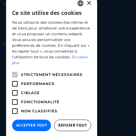
×
Nous contacter
Ce site utilise des cookies
FRENCH
17 Av. Albert II, 98000​
Nous utilisons des cookies (les nôtres et
ENGLISH
de tiers) pour améliorer votre expérience
hello@carloapp.com
et vous proposer un contenu adapté.
SPANISH
Vous pouvez personnaliser vos
Nous suivre
préférences de cookies. En cliquant sur «
Accepter tout », vous consentez à
En savoir
l'utilisation de tous les cookies.
Carlo App | Instagram
plus
Carlo App | Facebook
STRICTEMENT NÉCESSAIRES
Carlo App | Linkedin
PERFORMANCE
CIBLAGE
FONCTIONNALITÉ
NON CLASSIFIÉS
ACCEPTER TOUT
REFUSER TOUT