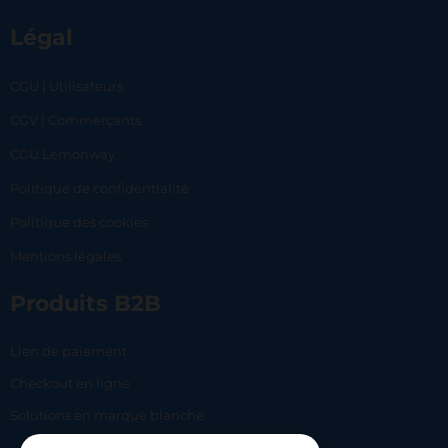
Légal
CGU | Utilisateurs
CGV | Commerçants
CGU Lemonway
Politique de confidentialité
Politique des cookies
Mentions légales
Produits B2B
Lien de paiement
Checkout en ligne
Solutions en marque blanche