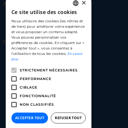
×
Nous contacter
Ce site utilise des cookies
FRENCH
17 Av. Albert II, 98000​
Nous utilisons des cookies (les nôtres et
ENGLISH
de tiers) pour améliorer votre expérience
hello@carloapp.com
et vous proposer un contenu adapté.
SPANISH
Vous pouvez personnaliser vos
Nous suivre
préférences de cookies. En cliquant sur «
Accepter tout », vous consentez à
En savoir
l'utilisation de tous les cookies.
Carlo App | Instagram
plus
Carlo App | Facebook
STRICTEMENT NÉCESSAIRES
Carlo App | Linkedin
PERFORMANCE
CIBLAGE
FONCTIONNALITÉ
NON CLASSIFIÉS
ACCEPTER TOUT
REFUSER TOUT