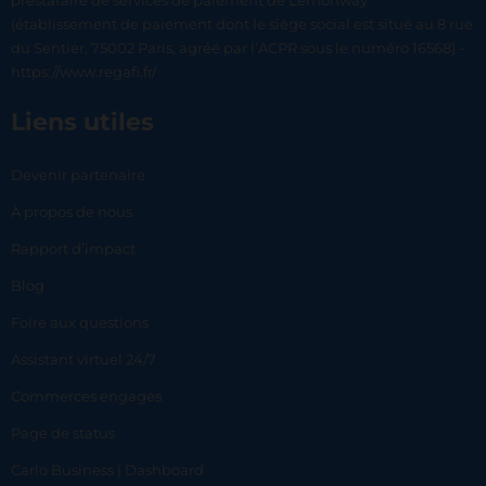
prestataire de services de paiement de Lemonway
(établissement de paiement dont le siège social est situé au 8 rue
du Sentier, 75002 Paris, agréé par l’ACPR sous le numéro 16568) -
https://www.regafi.fr/
Liens utiles
Devenir partenaire
À propos de nous
Rapport d’impact
Blog
Foire aux questions
Assistant virtuel 24/7
Commerces engagés
Page de status
Carlo Business | Dashboard