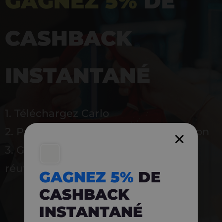
GAGNEZ 5%
DE
CASHBACK
INSTANTANÉ
1. Téléchargez Carlo
2. Payez en magasin avec l’application
3. Gagnez instantanément 5 % à
réutiliser
GAGNEZ 5%
DE
CASHBACK
INSTANTANÉ