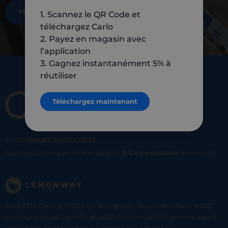
TÉLÉCHARGEZ MAINTENANT
1. Scannez le QR Code et
téléchargez Carlo
2. Payez en magasin avec
l’application
3. Gagnez instantanément 5% à
réutiliser
Téléchargez maintenant
SHOP
SMART
SHOP
LOCAL
Faites vos achats en ville et gagnez
5% de cashback
immediat !
CARLO TECHNOLOGIES est enregistrée sous l'identifiant 95922
par l’Autorité de Contrôle et de Résolution (ACPR) comme agent