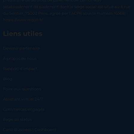
prestataire de services de paiement de Lemonway
(établissement de paiement dont le siège social est situé au 8 rue
du Sentier, 75002 Paris, agréé par l’ACPR sous le numéro 16568) -
https://www.regafi.fr/
Liens utiles
Devenir partenaire
À propos de nous
Rapport d’impact
Blog
Foire aux questions
Assistant virtuel 24/7
Commerces engagés
Page de status
Carlo Business | Dashboard