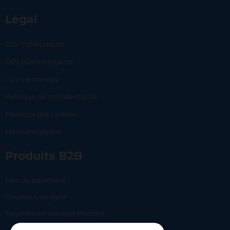
Légal
CGU | Utilisateurs
CGV | Commerçants
CGU Lemonway
Politique de confidentialité
Politique des cookies
Mentions légales
Produits B2B
Lien de paiement
Checkout en ligne
Solutions en marque blanche