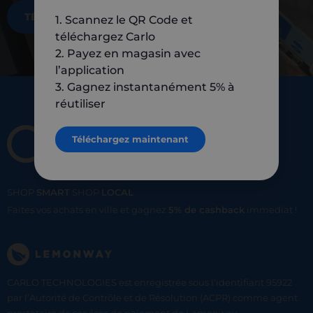
TÉLÉCHARGEZ MAINTENANT
1. Scannez le QR Code et
téléchargez Carlo
2. Payez en magasin avec
l’application
3. Gagnez instantanément 5% à
réutiliser
Téléchargez maintenant
SHOP
SMART
SHOP
LOCAL
Faites vos achats en ville et gagnez
5% de cashback
immediat !
CARLO TECHNOLOGIES est enregistrée sous l'identifiant 95922
par l’Autorité de Contrôle et de Résolution (ACPR) comme agent