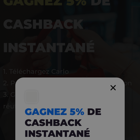
GAGNEZ 5%
DE
CASHBACK
INSTANTANÉ
1. Téléchargez Carlo
2. Payez en magasin avec l’application
3. Gagnez instantanément 5 % à
réutiliser
GAGNEZ 5%
DE
CASHBACK
INSTANTANÉ