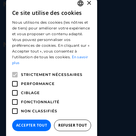
×
Nous contacter
Ce site utilise des cookies
FRENCH
17 Av. Albert II, 98000​
Nous utilisons des cookies (les nôtres et
ENGLISH
de tiers) pour améliorer votre expérience
hello@carloapp.com
et vous proposer un contenu adapté.
SPANISH
Vous pouvez personnaliser vos
Nous suivre
préférences de cookies. En cliquant sur «
Accepter tout », vous consentez à
En savoir
l'utilisation de tous les cookies.
Carlo App | Instagram
plus
Carlo App | Facebook
STRICTEMENT NÉCESSAIRES
Carlo App | Linkedin
PERFORMANCE
CIBLAGE
FONCTIONNALITÉ
NON CLASSIFIÉS
ACCEPTER TOUT
REFUSER TOUT