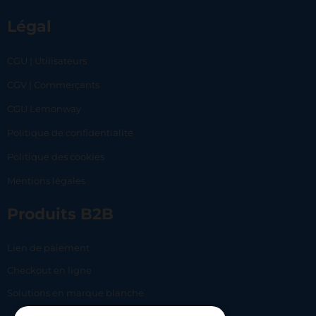
Légal
CGU | Utilisateurs
CGV | Commerçants
CGU Lemonway
Politique de confidentialité
Politique des cookies
Mentions légales
Produits B2B
Lien de paiement
Checkout en ligne
Solutions en marque blanche