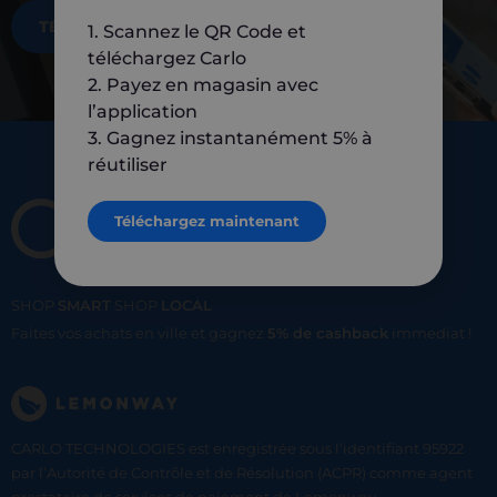
TÉLÉCHARGEZ MAINTENANT
1. Scannez le QR Code et
téléchargez Carlo
2. Payez en magasin avec
l’application
3. Gagnez instantanément 5% à
réutiliser
Téléchargez maintenant
SHOP
SMART
SHOP
LOCAL
Faites vos achats en ville et gagnez
5% de cashback
immediat !
CARLO TECHNOLOGIES est enregistrée sous l'identifiant 95922
par l’Autorité de Contrôle et de Résolution (ACPR) comme agent