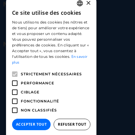
×
Nous contacter
Ce site utilise des cookies
FRENCH
17 Av. Albert II, 98000​
Nous utilisons des cookies (les nôtres et
ENGLISH
de tiers) pour améliorer votre expérience
hello@carloapp.com
et vous proposer un contenu adapté.
SPANISH
Vous pouvez personnaliser vos
Nous suivre
préférences de cookies. En cliquant sur «
Accepter tout », vous consentez à
En savoir
l'utilisation de tous les cookies.
Carlo App | Instagram
plus
Carlo App | Facebook
STRICTEMENT NÉCESSAIRES
Carlo App | Linkedin
PERFORMANCE
CIBLAGE
FONCTIONNALITÉ
NON CLASSIFIÉS
ACCEPTER TOUT
REFUSER TOUT