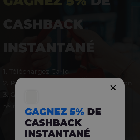
GAGNEZ 5%
DE
CASHBACK
INSTANTANÉ
1. Téléchargez Carlo
2. Payez en magasin avec l’application
3. Gagnez instantanément 5 % à
réutiliser
GAGNEZ 5%
DE
CASHBACK
INSTANTANÉ