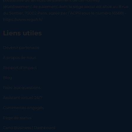
prestataire de services de paiement de Lemonway
(établissement de paiement dont le siège social est situé au 8 rue
du Sentier, 75002 Paris, agréé par l’ACPR sous le numéro 16568) -
https://www.regafi.fr/
Liens utiles
Devenir partenaire
À propos de nous
Rapport d’impact
Blog
Foire aux questions
Assistant virtuel 24/7
Commerces engagés
Page de status
Carlo Business | Dashboard