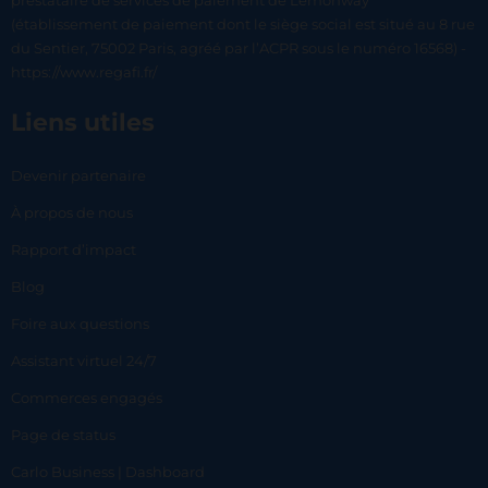
prestataire de services de paiement de Lemonway
(établissement de paiement dont le siège social est situé au 8 rue
du Sentier, 75002 Paris, agréé par l’ACPR sous le numéro 16568) -
https://www.regafi.fr/
Liens utiles
Devenir partenaire
À propos de nous
Rapport d’impact
Blog
Foire aux questions
Assistant virtuel 24/7
Commerces engagés
Page de status
Carlo Business | Dashboard