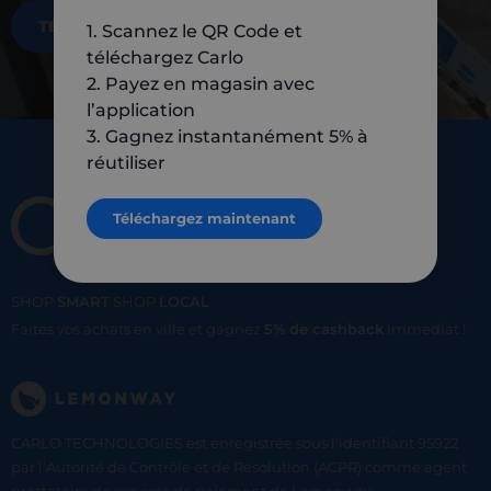
TÉLÉCHARGEZ MAINTENANT
1. Scannez le QR Code et
téléchargez Carlo
2. Payez en magasin avec
l’application
3. Gagnez instantanément 5% à
réutiliser
Téléchargez maintenant
SHOP
SMART
SHOP
LOCAL
Faites vos achats en ville et gagnez
5% de cashback
immediat !
CARLO TECHNOLOGIES est enregistrée sous l'identifiant 95922
par l’Autorité de Contrôle et de Résolution (ACPR) comme agent