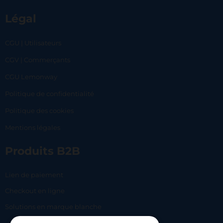
Légal
CGU | Utilisateurs
CGV | Commerçants
CGU Lemonway
Politique de confidentialité
Politique des cookies
Mentions légales
Produits B2B
Lien de paiement
Checkout en ligne
Solutions en marque blanche