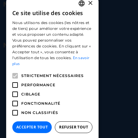
×
Nous contacter
Ce site utilise des cookies
FRENCH
17 Av. Albert II, 98000​
Nous utilisons des cookies (les nôtres et
ENGLISH
de tiers) pour améliorer votre expérience
hello@carloapp.com
et vous proposer un contenu adapté.
SPANISH
Vous pouvez personnaliser vos
Nous suivre
préférences de cookies. En cliquant sur «
Accepter tout », vous consentez à
En savoir
l'utilisation de tous les cookies.
Carlo App | Instagram
plus
Carlo App | Facebook
STRICTEMENT NÉCESSAIRES
Carlo App | Linkedin
PERFORMANCE
CIBLAGE
FONCTIONNALITÉ
NON CLASSIFIÉS
ACCEPTER TOUT
REFUSER TOUT