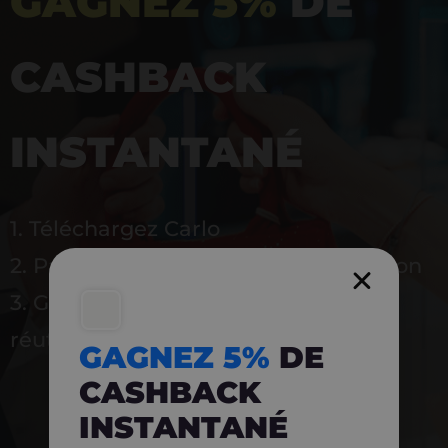
GAGNEZ 5%
DE
CASHBACK
INSTANTANÉ
1. Téléchargez Carlo
2. Payez en magasin avec l’application
3. Gagnez instantanément 5 % à
réutiliser
GAGNEZ 5%
DE
CASHBACK
INSTANTANÉ