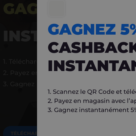
GAGNEZ 5%
DE 
GAGNEZ 
INSTANTANÉ
CASHBAC
INSTANTA
1. Téléchargez Carlo
2. Payez en magasin avec l’application
3. Gagnez instantanément 5 % à réutilise
1. Scannez le QR Code et tél
2. Payez en magasin avec l’a
3. Gagnez instantanément 5% 
TÉLÉCHARGEZ MAINTENANT