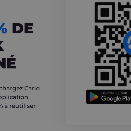
CASHBACK
5%
DE
K
NÉ
r
échargez Carlo
pplication
à réutiliser