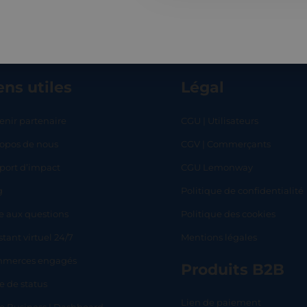
ens utiles
Légal
enir partenaire
CGU | Utilisateurs
ropos de nous
CGV | Commerçants
RT
SHOP
L
port d’impact
CGU Lemonway
g
Politique de confidentialité
e aux questions
Politique des cookies
stant virtuel 24/7
Mentions légales
merces engagés
Produits B2B
e de status
Lien de paiement
lo Business | Dashboard