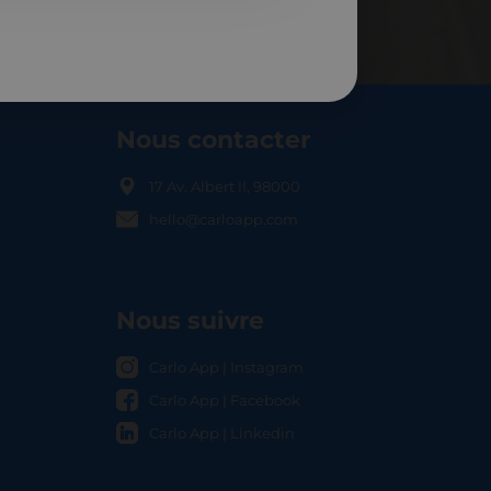
Nous contacter
17 Av. Albert II, 98000
hello@carloapp.com
OCAL
Nous suivre
Carlo App | Instagram
Carlo App | Facebook
Carlo App | Linkedin