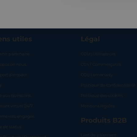
ens utiles
Légal
enir partenaire
CGU | Utilisateurs
ropos de nous
CGV | Commerçants
RT
SHOP
L
port d’impact
CGU Lemonway
g
Politique de confidentialité
e aux questions
Politique des cookies
stant virtuel 24/7
Mentions légales
merces engagés
Produits B2B
e de status
Lien de paiement
lo Business | Dashboard