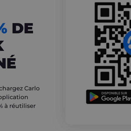
CASHBACK
5%
DE
K
NÉ
r
échargez Carlo
pplication
à réutiliser