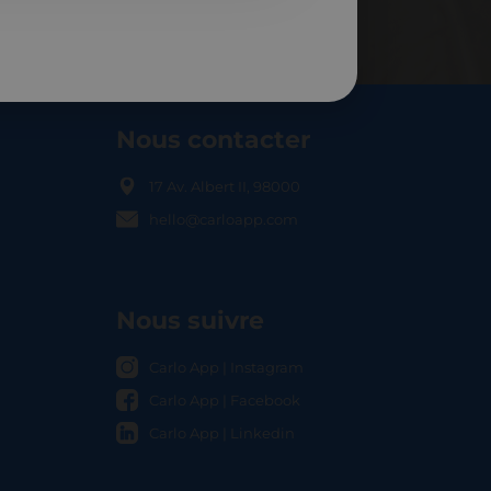
Nous contacter
17 Av. Albert II, 98000
hello@carloapp.com
OCAL
Nous suivre
Carlo App | Instagram
Carlo App | Facebook
Carlo App | Linkedin