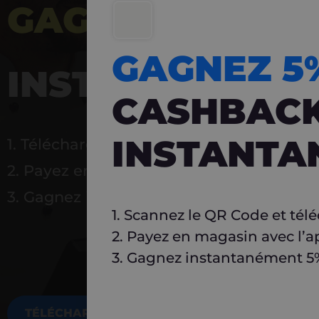
GAGNEZ 5%
DE 
GAGNEZ 
INSTANTANÉ
CASHBAC
INSTANTA
1. Téléchargez Carlo
2. Payez en magasin avec l’application
3. Gagnez instantanément 5 % à réutilise
1. Scannez le QR Code et tél
2. Payez en magasin avec l’a
3. Gagnez instantanément 5% 
TÉLÉCHARGEZ MAINTENANT