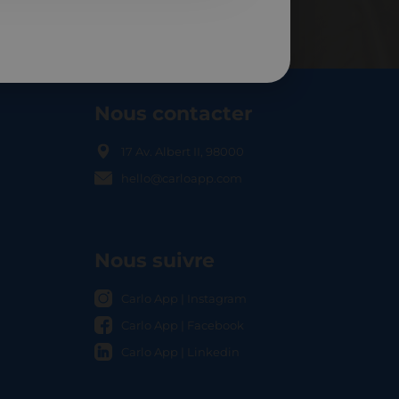
Nous contacter
17 Av. Albert II, 98000
hello@carloapp.com
OCAL
Nous suivre
Carlo App | Instagram
Carlo App | Facebook
Carlo App | Linkedin