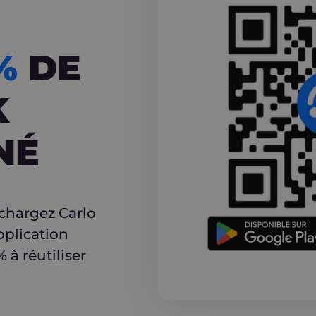
CASHBACK
5%
DE
K
NÉ
r
échargez Carlo
pplication
à réutiliser