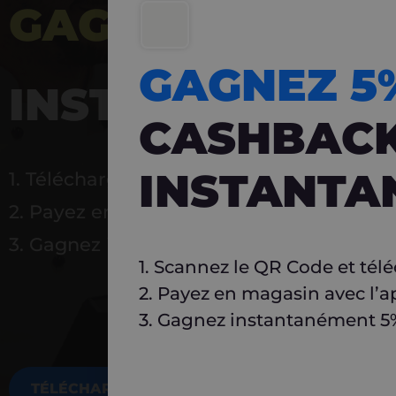
GAGNEZ 5%
DE 
GAGNEZ 
INSTANTANÉ
CASHBAC
INSTANTA
1. Téléchargez Carlo
2. Payez en magasin avec l’application
3. Gagnez instantanément 5 % à réutilise
1. Scannez le QR Code et tél
2. Payez en magasin avec l’a
3. Gagnez instantanément 5% 
TÉLÉCHARGEZ MAINTENANT