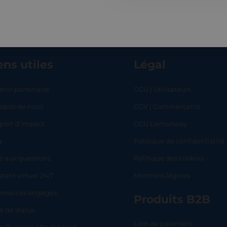
ens utiles
Légal
enir partenaire
CGU | Utilisateurs
ropos de nous
CGV | Commerçants
RT
SHOP
L
port d’impact
CGU Lemonway
g
Politique de confidentialité
e aux questions
Politique des cookies
stant virtuel 24/7
Mentions légales
merces engagés
Produits B2B
e de status
Lien de paiement
lo Business | Dashboard