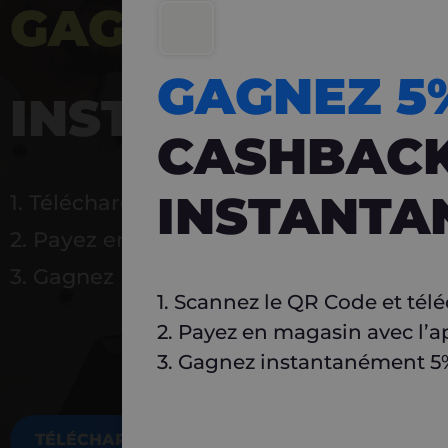
GAGNEZ 5%
DE 
GAGNEZ 
INSTANTANÉ
CASHBAC
INSTANTA
1. Téléchargez Carlo
2. Payez en magasin avec l’application
3. Gagnez instantanément 5 % à réutilise
1. Scannez le QR Code et tél
2. Payez en magasin avec l’a
3. Gagnez instantanément 5% 
TÉLÉCHARGEZ MAINTENANT