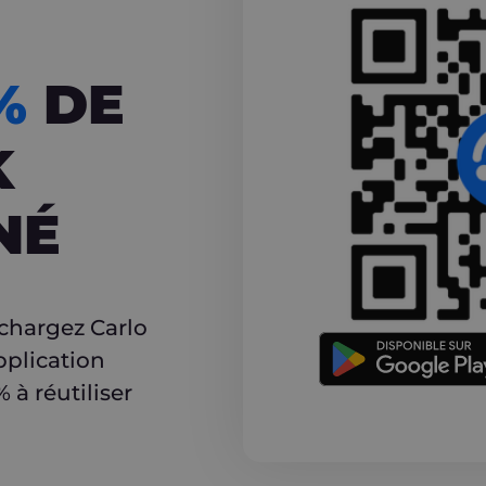
CASHBACK
5%
DE
K
NÉ
r
échargez Carlo
pplication
à réutiliser