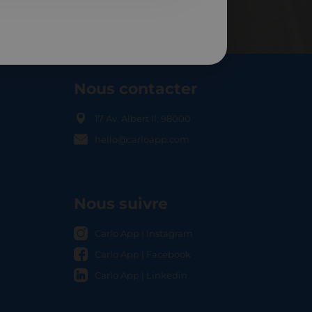
Nous contacter
17 Av. Albert II, 98000
hello@carloapp.com
OCAL
Nous suivre
Carlo App | Instagram
Carlo App | Facebook
Carlo App | Linkedin