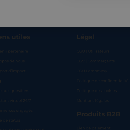
ens utiles
Légal
enir partenaire
CGU | Utilisateurs
ropos de nous
CGV | Commerçants
RT
SHOP
L
port d’impact
CGU Lemonway
g
Politique de confidentialité
e aux questions
Politique des cookies
stant virtuel 24/7
Mentions légales
merces engagés
Produits B2B
e de status
Lien de paiement
lo Business | Dashboard