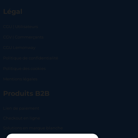
Légal
CGU | Utilisateurs
CGV | Commerçants
CGU Lemonway
Politique de confidentialité
Politique des cookies
Mentions légales
Produits B2B
Lien de paiement
Checkout en ligne
Solutions en marque blanche