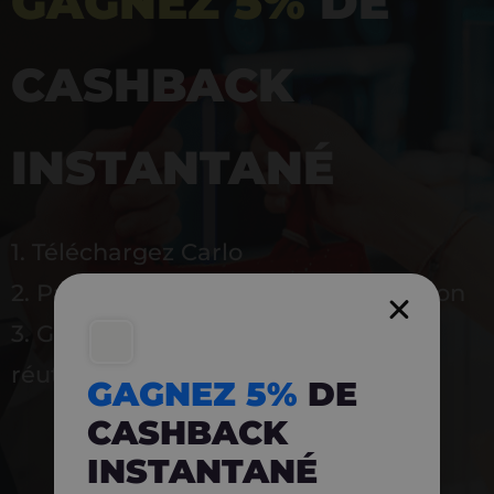
GAGNEZ 5%
DE
CASHBACK
INSTANTANÉ
1. Téléchargez Carlo
2. Payez en magasin avec l’application
3. Gagnez instantanément 5 % à
réutiliser
GAGNEZ 5%
DE
CASHBACK
INSTANTANÉ