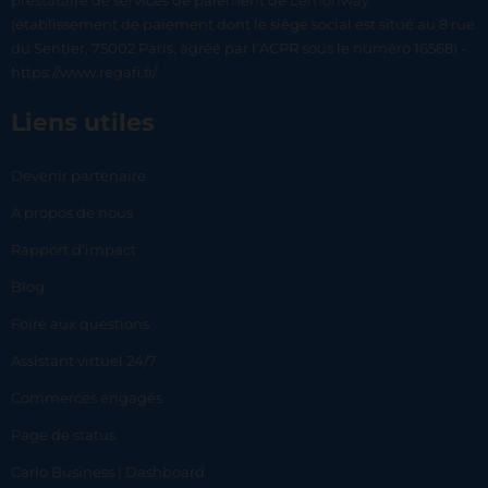
prestataire de services de paiement de Lemonway
(établissement de paiement dont le siège social est situé au 8 rue
du Sentier, 75002 Paris, agréé par l’ACPR sous le numéro 16568) -
https://www.regafi.fr/
Liens utiles
Devenir partenaire
À propos de nous
Rapport d’impact
Blog
Foire aux questions
Assistant virtuel 24/7
Commerces engagés
Page de status
Carlo Business | Dashboard