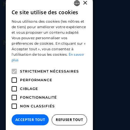
×
Nous contacter
Ce site utilise des cookies
FRENCH
17 Av. Albert II, 98000​
Nous utilisons des cookies (les nôtres et
ENGLISH
de tiers) pour améliorer votre expérience
hello@carloapp.com
et vous proposer un contenu adapté.
SPANISH
Vous pouvez personnaliser vos
Nous suivre
préférences de cookies. En cliquant sur «
Accepter tout », vous consentez à
En savoir
l'utilisation de tous les cookies.
Carlo App | Instagram
plus
Carlo App | Facebook
STRICTEMENT NÉCESSAIRES
Carlo App | Linkedin
PERFORMANCE
CIBLAGE
FONCTIONNALITÉ
NON CLASSIFIÉS
ACCEPTER TOUT
REFUSER TOUT