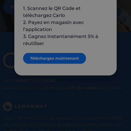
TÉLÉCHARGEZ MAINTENANT
1. Scannez le QR Code et
téléchargez Carlo
2. Payez en magasin avec
l’application
3. Gagnez instantanément 5% à
réutiliser
Téléchargez maintenant
SHOP
SMART
SHOP
LOCAL
Faites vos achats en ville et gagnez
5% de cashback
immediat !
CARLO TECHNOLOGIES est enregistrée sous l'identifiant 95922
par l’Autorité de Contrôle et de Résolution (ACPR) comme agent