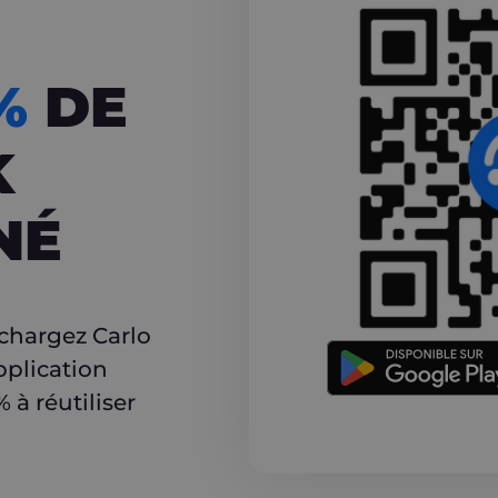
CASHBACK
5%
DE
K
NÉ
r
échargez Carlo
pplication
à réutiliser