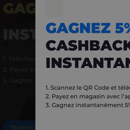
GAGNEZ 5%
DE 
GAGNEZ 
INSTANTANÉ
CASHBAC
INSTANTA
1. Téléchargez Carlo
2. Payez en magasin avec l’application
3. Gagnez instantanément 5 % à réutilise
1. Scannez le QR Code et tél
2. Payez en magasin avec l’a
3. Gagnez instantanément 5% 
TÉLÉCHARGEZ MAINTENANT