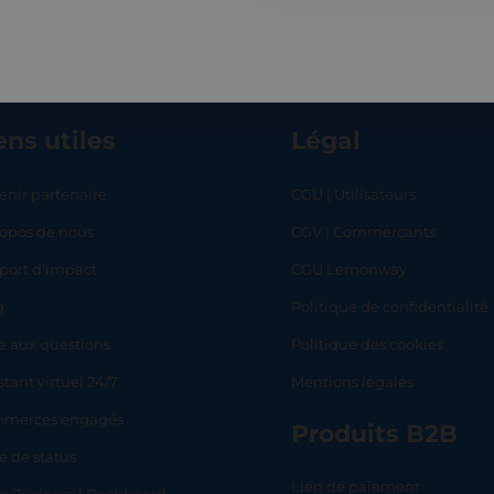
ens utiles
Légal
enir partenaire
CGU | Utilisateurs
ropos de nous
CGV | Commerçants
RT
SHOP
L
port d’impact
CGU Lemonway
g
Politique de confidentialité
e aux questions
Politique des cookies
stant virtuel 24/7
Mentions légales
merces engagés
Produits B2B
e de status
Lien de paiement
lo Business | Dashboard