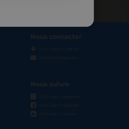
Nous contacter
17 Av. Albert II, 98000
hello@carloapp.com
OCAL
Nous suivre
Carlo App | Instagram
Carlo App | Facebook
Carlo App | Linkedin