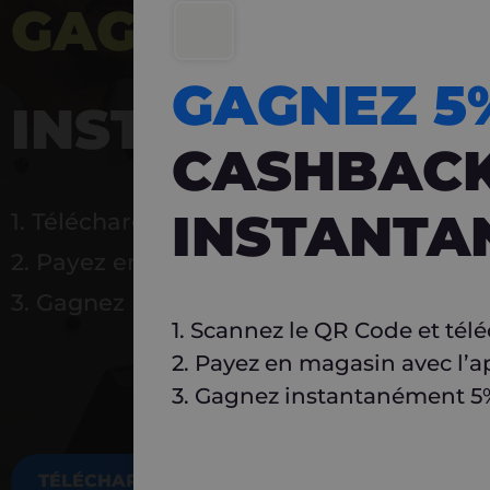
GAGNEZ 5%
DE 
GAGNEZ 
INSTANTANÉ
CASHBAC
INSTANTA
1. Téléchargez Carlo
2. Payez en magasin avec l’application
3. Gagnez instantanément 5 % à réutilise
1. Scannez le QR Code et tél
2. Payez en magasin avec l’a
3. Gagnez instantanément 5% 
TÉLÉCHARGEZ MAINTENANT