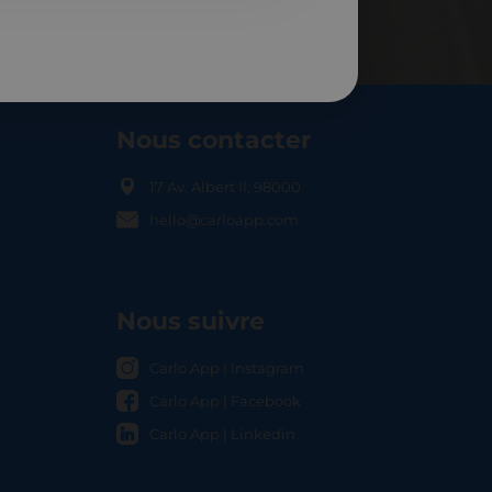
Nous contacter
17 Av. Albert II, 98000
hello@carloapp.com
OCAL
Nous suivre
Carlo App | Instagram
Carlo App | Facebook
Carlo App | Linkedin