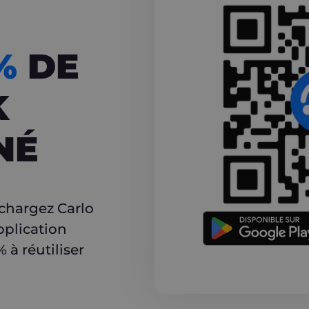
CASHBACK
5%
DE
K
NÉ
r
échargez Carlo
pplication
à réutiliser