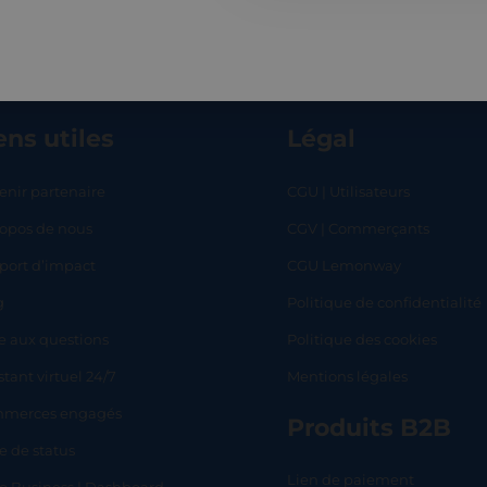
ens utiles
Légal
enir partenaire
CGU | Utilisateurs
ropos de nous
CGV | Commerçants
RT
SHOP
L
port d’impact
CGU Lemonway
g
Politique de confidentialité
e aux questions
Politique des cookies
stant virtuel 24/7
Mentions légales
merces engagés
Produits B2B
e de status
Lien de paiement
lo Business | Dashboard