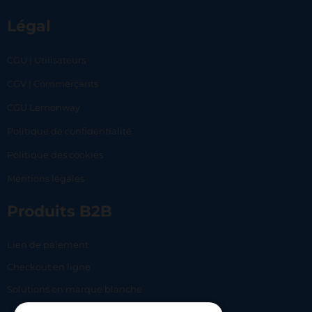
Légal
CGU | Utilisateurs
CGV | Commerçants
CGU Lemonway
Politique de confidentialité
Politique des cookies
Mentions légales
Produits B2B
Lien de paiement
Checkout en ligne
Solutions en marque blanche