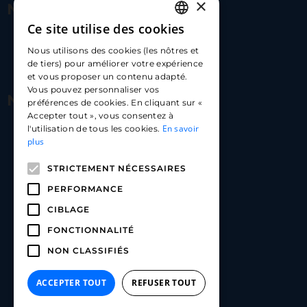
×
Nous contacter
Ce site utilise des cookies
FRENCH
17 Av. Albert II, 98000​
Nous utilisons des cookies (les nôtres et
ENGLISH
de tiers) pour améliorer votre expérience
hello@carloapp.com
et vous proposer un contenu adapté.
SPANISH
Vous pouvez personnaliser vos
Nous suivre
préférences de cookies. En cliquant sur «
Accepter tout », vous consentez à
En savoir
l'utilisation de tous les cookies.
Carlo App | Instagram
plus
Carlo App | Facebook
STRICTEMENT NÉCESSAIRES
Carlo App | Linkedin
PERFORMANCE
CIBLAGE
FONCTIONNALITÉ
NON CLASSIFIÉS
ACCEPTER TOUT
REFUSER TOUT