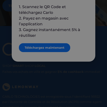
TÉLÉCHARGEZ MAINTENANT
1. Scannez le QR Code et
téléchargez Carlo
2. Payez en magasin avec
l’application
3. Gagnez instantanément 5% à
réutiliser
Téléchargez maintenant
SHOP
SMART
SHOP
LOCAL
Faites vos achats en ville et gagnez
5% de cashback
immediat !
CARLO TECHNOLOGIES est enregistrée sous l'identifiant 95922
par l’Autorité de Contrôle et de Résolution (ACPR) comme agent