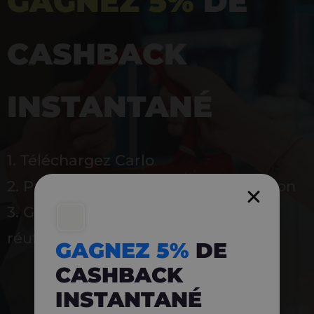
GAGNEZ 5%
DE
CASHBACK
INSTANTANÉ
1. Téléchargez Carlo
2. Payez en magasin avec l’application
3. Gagnez instantanément 5 % à
réutiliser
GAGNEZ 5%
DE
CASHBACK
INSTANTANÉ