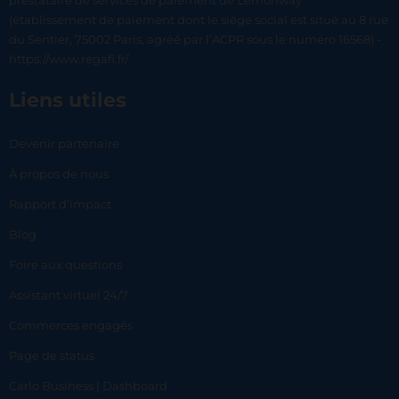
prestataire de services de paiement de Lemonway
(établissement de paiement dont le siège social est situé au 8 rue
du Sentier, 75002 Paris, agréé par l’ACPR sous le numéro 16568) -
https://www.regafi.fr/
Liens utiles
Devenir partenaire
À propos de nous
Rapport d’impact
Blog
Foire aux questions
Assistant virtuel 24/7
Commerces engagés
Page de status
Carlo Business | Dashboard