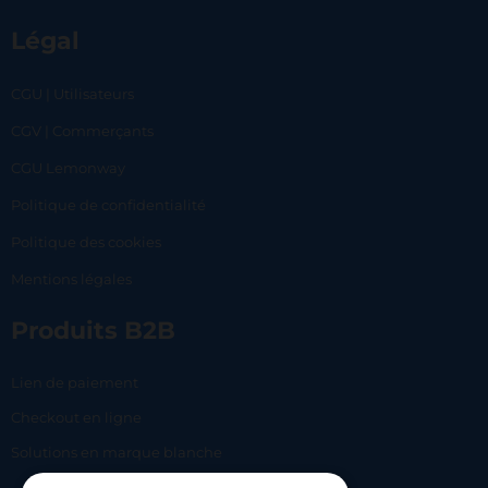
Légal
CGU | Utilisateurs
CGV | Commerçants
CGU Lemonway
Politique de confidentialité
Politique des cookies
Mentions légales
Produits B2B
Lien de paiement
Checkout en ligne
Solutions en marque blanche