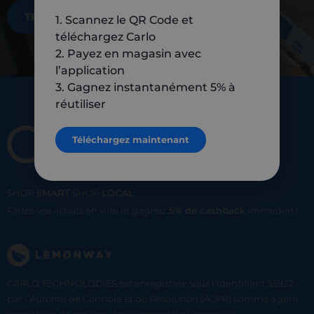
TÉLÉCHARGEZ MAINTENANT
1. Scannez le QR Code et
téléchargez Carlo
2. Payez en magasin avec
l’application
3. Gagnez instantanément 5% à
réutiliser
Téléchargez maintenant
SHOP
SMART
SHOP
LOCAL
Faites vos achats en ville et gagnez
5% de cashback
immediat !
CARLO TECHNOLOGIES est enregistrée sous l'identifiant 95922
par l’Autorité de Contrôle et de Résolution (ACPR) comme agent