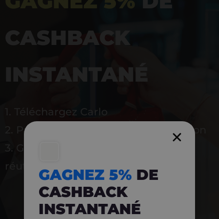
GAGNEZ 5%
DE
CASHBACK
INSTANTANÉ
1. Téléchargez Carlo
2. Payez en magasin avec l’application
3. Gagnez instantanément 5 % à
réutiliser
GAGNEZ 5%
DE
CASHBACK
INSTANTANÉ