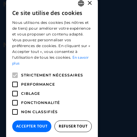
×
Nous contacter
Ce site utilise des cookies
FRENCH
17 Av. Albert II, 98000​
Nous utilisons des cookies (les nôtres et
ENGLISH
de tiers) pour améliorer votre expérience
hello@carloapp.com
et vous proposer un contenu adapté.
SPANISH
Vous pouvez personnaliser vos
Nous suivre
préférences de cookies. En cliquant sur «
Accepter tout », vous consentez à
En savoir
l'utilisation de tous les cookies.
Carlo App | Instagram
plus
Carlo App | Facebook
STRICTEMENT NÉCESSAIRES
Carlo App | Linkedin
PERFORMANCE
CIBLAGE
FONCTIONNALITÉ
NON CLASSIFIÉS
ACCEPTER TOUT
REFUSER TOUT