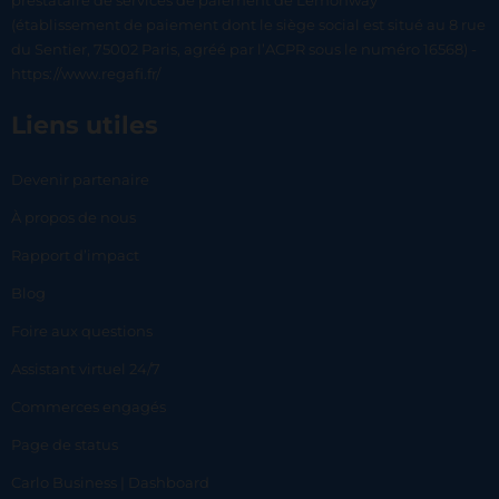
prestataire de services de paiement de Lemonway
(établissement de paiement dont le siège social est situé au 8 rue
du Sentier, 75002 Paris, agréé par l’ACPR sous le numéro 16568) -
https://www.regafi.fr/
Liens utiles
Devenir partenaire
À propos de nous
Rapport d’impact
Blog
Foire aux questions
Assistant virtuel 24/7
Commerces engagés
Page de status
Carlo Business | Dashboard