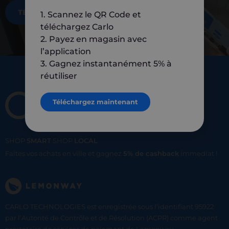
TÉLÉCHARGEZ MAINTENANT
1. Scannez le QR Code et
téléchargez Carlo
2. Payez en magasin avec
l’application
3. Gagnez instantanément 5% à
réutiliser
Téléchargez maintenant
SHOP
SMART
SHOP
LOCAL
Faites vos achats en ville et gagnez
5% de cashback
immediat !
CARLO TECHNOLOGIES est enregistrée sous l'identifiant 95922
par l’Autorité de Contrôle et de Résolution (ACPR) comme agent