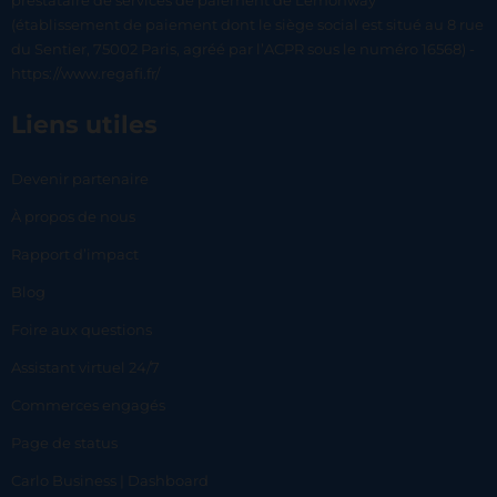
prestataire de services de paiement de Lemonway
(établissement de paiement dont le siège social est situé au 8 rue
du Sentier, 75002 Paris, agréé par l’ACPR sous le numéro 16568) -
https://www.regafi.fr/
Liens utiles
Devenir partenaire
À propos de nous
Rapport d’impact
Blog
Foire aux questions
Assistant virtuel 24/7
Commerces engagés
Page de status
Carlo Business | Dashboard