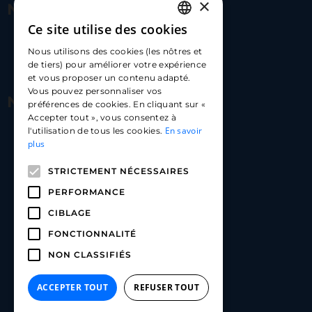
×
Nous contacter
Ce site utilise des cookies
FRENCH
17 Av. Albert II, 98000​
Nous utilisons des cookies (les nôtres et
ENGLISH
de tiers) pour améliorer votre expérience
hello@carloapp.com
et vous proposer un contenu adapté.
SPANISH
Vous pouvez personnaliser vos
Nous suivre
préférences de cookies. En cliquant sur «
Accepter tout », vous consentez à
En savoir
l'utilisation de tous les cookies.
Carlo App | Instagram
plus
Carlo App | Facebook
STRICTEMENT NÉCESSAIRES
Carlo App | Linkedin
PERFORMANCE
CIBLAGE
FONCTIONNALITÉ
NON CLASSIFIÉS
ACCEPTER TOUT
REFUSER TOUT