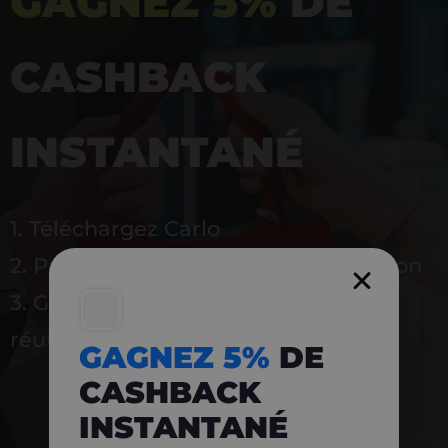
GAGNEZ 5%
DE
CASHBACK
INSTANTANÉ
1. Téléchargez Carlo
2. Payez en magasin avec l’application
3. Gagnez instantanément 5 % à
réutiliser
GAGNEZ 5%
DE
CASHBACK
INSTANTANÉ