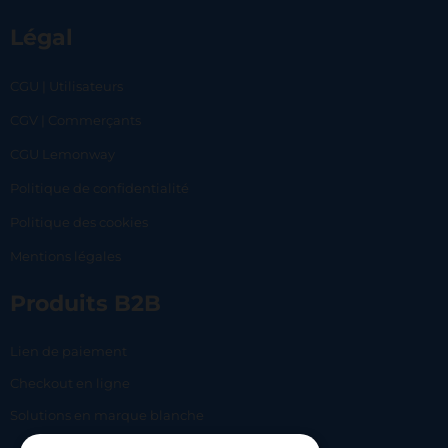
Légal
CGU | Utilisateurs
CGV | Commerçants
CGU Lemonway
Politique de confidentialité
Politique des cookies
Mentions légales
Produits B2B
Lien de paiement
Checkout en ligne
Solutions en marque blanche