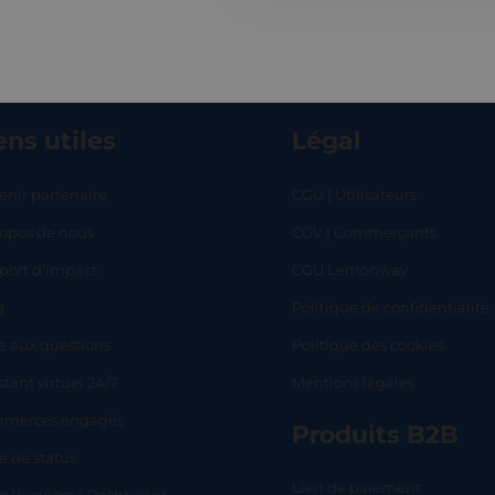
ens utiles
Légal
enir partenaire
CGU | Utilisateurs
ropos de nous
CGV | Commerçants
RT
SHOP
L
port d’impact
CGU Lemonway
g
Politique de confidentialité
e aux questions
Politique des cookies
stant virtuel 24/7
Mentions légales
merces engagés
Produits B2B
e de status
Lien de paiement
lo Business | Dashboard