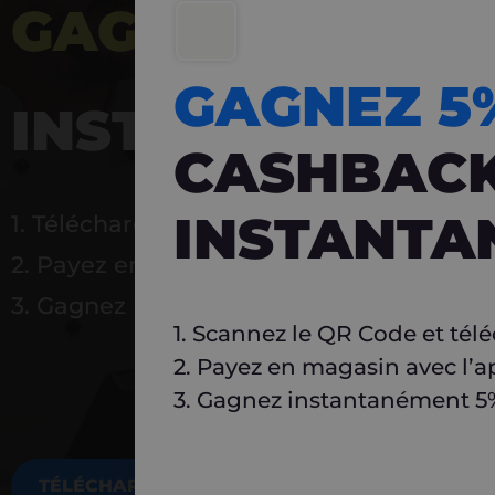
GAGNEZ 5%
DE 
GAGNEZ 
INSTANTANÉ
CASHBAC
INSTANTA
1. Téléchargez Carlo
2. Payez en magasin avec l’application
3. Gagnez instantanément 5 % à réutilise
1. Scannez le QR Code et tél
2. Payez en magasin avec l’a
3. Gagnez instantanément 5% 
TÉLÉCHARGEZ MAINTENANT