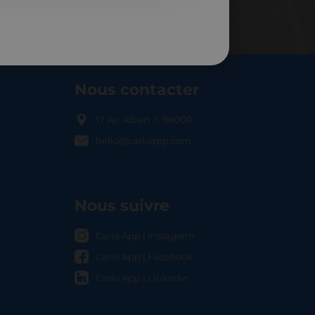
Nous contacter
17 Av. Albert II, 98000
hello@carloapp.com
OCAL
Nous suivre
Carlo App | Instagram
Carlo App | Facebook
Carlo App | Linkedin