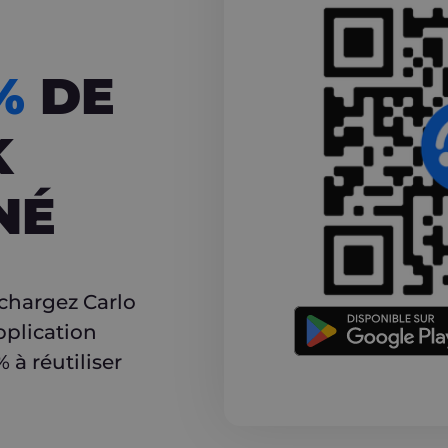
CASHBACK
5%
DE
K
NÉ
r
échargez Carlo
pplication
à réutiliser