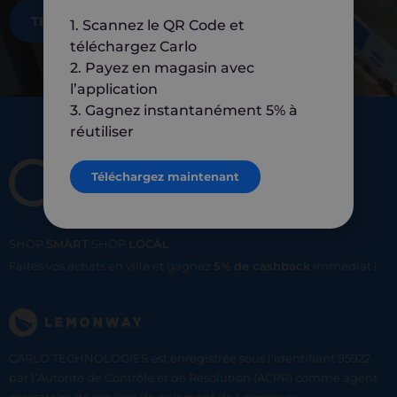
TÉLÉCHARGEZ MAINTENANT
1. Scannez le QR Code et
téléchargez Carlo
2. Payez en magasin avec
l’application
3. Gagnez instantanément 5% à
réutiliser
Téléchargez maintenant
SHOP
SMART
SHOP
LOCAL
Faites vos achats en ville et gagnez
5% de cashback
immediat !
CARLO TECHNOLOGIES est enregistrée sous l'identifiant 95922
par l’Autorité de Contrôle et de Résolution (ACPR) comme agent