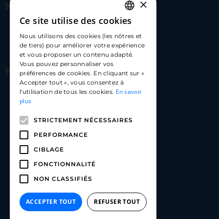
×
Nous contacter
Ce site utilise des cookies
FRENCH
17 Av. Albert II, 98000​
Nous utilisons des cookies (les nôtres et
ENGLISH
de tiers) pour améliorer votre expérience
hello@carloapp.com
et vous proposer un contenu adapté.
SPANISH
Vous pouvez personnaliser vos
Nous suivre
préférences de cookies. En cliquant sur «
Accepter tout », vous consentez à
En savoir
l'utilisation de tous les cookies.
Carlo App | Instagram
plus
Carlo App | Facebook
STRICTEMENT NÉCESSAIRES
Carlo App | Linkedin
PERFORMANCE
CIBLAGE
FONCTIONNALITÉ
NON CLASSIFIÉS
ACCEPTER TOUT
REFUSER TOUT