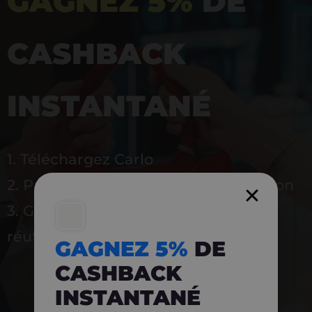
GAGNEZ 5%
DE
CASHBACK
INSTANTANÉ
1. Téléchargez Carlo
2. Payez en magasin avec l’application
3. Gagnez instantanément 5 % à
réutiliser
GAGNEZ 5%
DE
CASHBACK
INSTANTANÉ