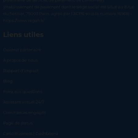
prestataire de services de paiement de Lemonway
(établissement de paiement dont le siège social est situé au 8 rue
du Sentier, 75002 Paris, agréé par l’ACPR sous le numéro 16568) -
https://www.regafi.fr/
Liens utiles
Devenir partenaire
À propos de nous
Rapport d’impact
Blog
Foire aux questions
Assistant virtuel 24/7
Commerces engagés
Page de status
Carlo Business | Dashboard