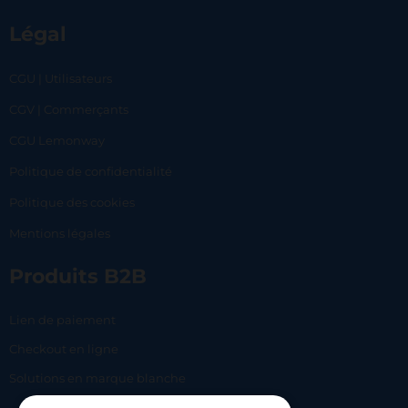
Légal
CGU | Utilisateurs
CGV | Commerçants
CGU Lemonway
Politique de confidentialité
Politique des cookies
Mentions légales
Produits B2B
Lien de paiement
Checkout en ligne
Solutions en marque blanche