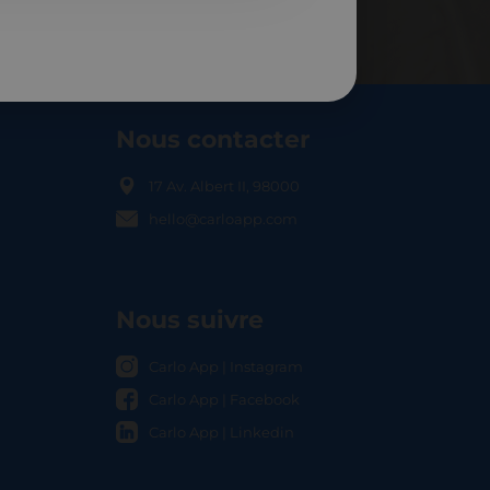
Nous contacter
17 Av. Albert II, 98000
hello@carloapp.com
OCAL
Nous suivre
Carlo App | Instagram
Carlo App | Facebook
Carlo App | Linkedin