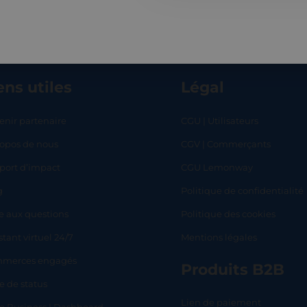
ens utiles
Légal
enir partenaire
CGU | Utilisateurs
ropos de nous
CGV | Commerçants
RT
SHOP
L
port d’impact
CGU Lemonway
g
Politique de confidentialité
e aux questions
Politique des cookies
stant virtuel 24/7
Mentions légales
merces engagés
Produits B2B
e de status
Lien de paiement
lo Business | Dashboard