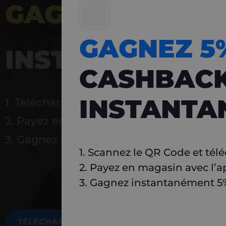
GAGNEZ 5%
DE 
GAGNEZ 
INSTANTANÉ
CASHBAC
INSTANTA
1. Téléchargez Carlo
2. Payez en magasin avec l’application
3. Gagnez instantanément 5 % à réutilise
1. Scannez le QR Code et tél
2. Payez en magasin avec l’a
3. Gagnez instantanément 5% 
TÉLÉCHARGEZ MAINTENANT