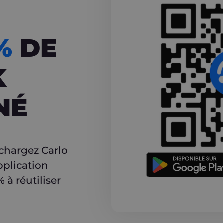
CASHBACK
5%
DE
K
NÉ
r
échargez Carlo
pplication
à réutiliser