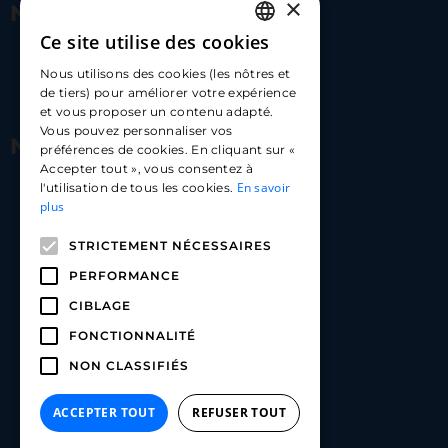
×
Nous contacter
Ce site utilise des cookies
FRENCH
17 Av. Albert II, 98000​
Nous utilisons des cookies (les nôtres et
ENGLISH
de tiers) pour améliorer votre expérience
hello@carloapp.com
et vous proposer un contenu adapté.
SPANISH
Vous pouvez personnaliser vos
Nous suivre
préférences de cookies. En cliquant sur «
Accepter tout », vous consentez à
En savoir
l'utilisation de tous les cookies.
Carlo App | Instagram
plus
Carlo App | Facebook
STRICTEMENT NÉCESSAIRES
Carlo App | Linkedin
PERFORMANCE
CIBLAGE
FONCTIONNALITÉ
NON CLASSIFIÉS
ACCEPTER TOUT
REFUSER TOUT