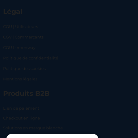
Légal
CGU | Utilisateurs
CGV | Commerçants
CGU Lemonway
Politique de confidentialité
Politique des cookies
Mentions légales
Produits B2B
Lien de paiement
Checkout en ligne
Solutions en marque blanche