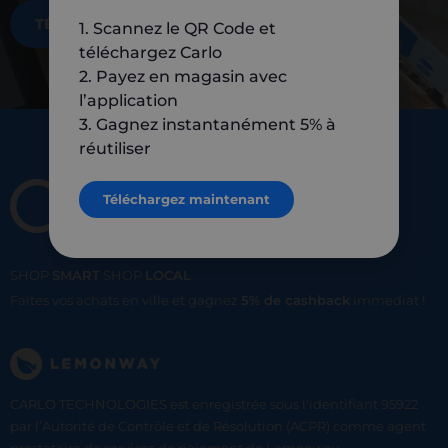
TÉLÉCHARGEZ MAINTENANT
1. Scannez le QR Code et
téléchargez Carlo
2. Payez en magasin avec
l’application
3. Gagnez instantanément 5% à
réutiliser
Téléchargez maintenant
SHOP
SMART
SHOP
LOCAL
Faites vos achats en ville et gagnez
5% de cashback
immediat !
CARLO TECHNOLOGIES est enregistrée sous l'identifiant 95922
par l’Autorité de Contrôle et de Résolution (ACPR) comme agent