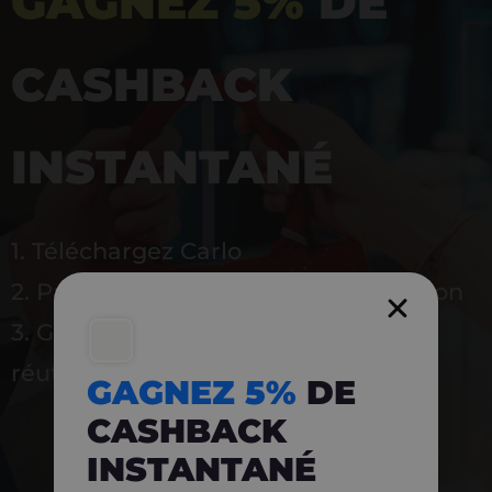
GAGNEZ 5%
DE
CASHBACK
INSTANTANÉ
1. Téléchargez Carlo
2. Payez en magasin avec l’application
3. Gagnez instantanément 5 % à
réutiliser
GAGNEZ 5%
DE
CASHBACK
INSTANTANÉ