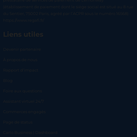
prestataire de services de paiement de Lemonway
(établissement de paiement dont le siège social est situé au 8 rue
du Sentier, 75002 Paris, agréé par l’ACPR sous le numéro 16568) -
https://www.regafi.fr/
Liens utiles
Devenir partenaire
À propos de nous
Rapport d’impact
Blog
Foire aux questions
Assistant virtuel 24/7
Commerces engagés
Page de status
Carlo Business | Dashboard