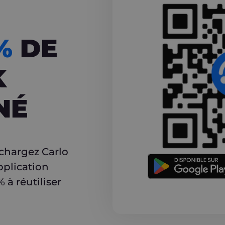
CASHBACK
5%
DE
K
NÉ
r
échargez Carlo
pplication
à réutiliser