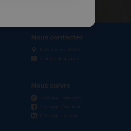
Nous contacter
17 Av. Albert II, 98000
hello@carloapp.com
OCAL
Nous suivre
Carlo App | Instagram
Carlo App | Facebook
Carlo App | Linkedin