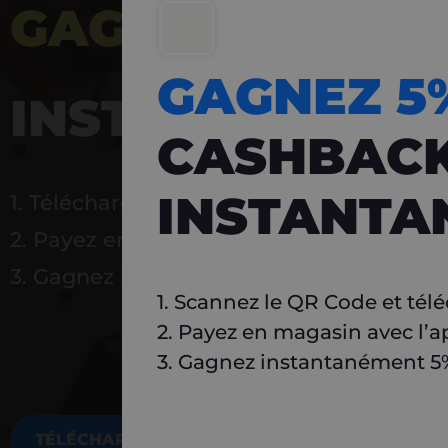
GAGNEZ 5%
DE 
GAGNEZ 
INSTANTANÉ
CASHBAC
INSTANTA
1. Téléchargez Carlo
2. Payez en magasin avec l’application
3. Gagnez instantanément 5 % à réutilise
1. Scannez le QR Code et tél
2. Payez en magasin avec l’a
3. Gagnez instantanément 5% 
TÉLÉCHARGEZ MAINTENANT