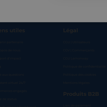
ens utiles
Légal
enir partenaire
CGU | Utilisateurs
ropos de nous
CGV | Commerçants
RT
SHOP
L
port d’impact
CGU Lemonway
g
Politique de confidentialité
e aux questions
Politique des cookies
stant virtuel 24/7
Mentions légales
merces engagés
Produits B2B
e de status
Lien de paiement
lo Business | Dashboard