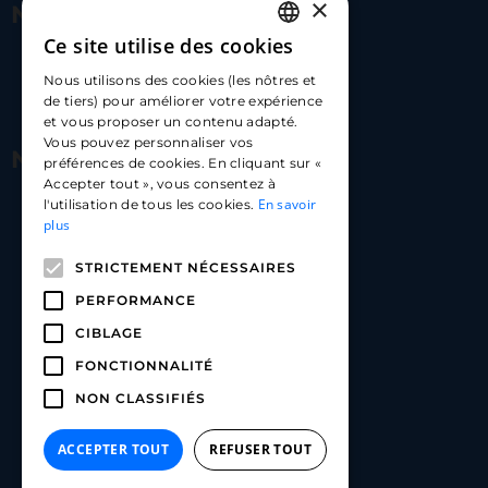
×
Nous contacter
Ce site utilise des cookies
FRENCH
17 Av. Albert II, 98000​
Nous utilisons des cookies (les nôtres et
ENGLISH
de tiers) pour améliorer votre expérience
hello@carloapp.com
et vous proposer un contenu adapté.
SPANISH
Vous pouvez personnaliser vos
Nous suivre
préférences de cookies. En cliquant sur «
Accepter tout », vous consentez à
En savoir
l'utilisation de tous les cookies.
Carlo App | Instagram
plus
Carlo App | Facebook
STRICTEMENT NÉCESSAIRES
Carlo App | Linkedin
PERFORMANCE
CIBLAGE
FONCTIONNALITÉ
NON CLASSIFIÉS
ACCEPTER TOUT
REFUSER TOUT