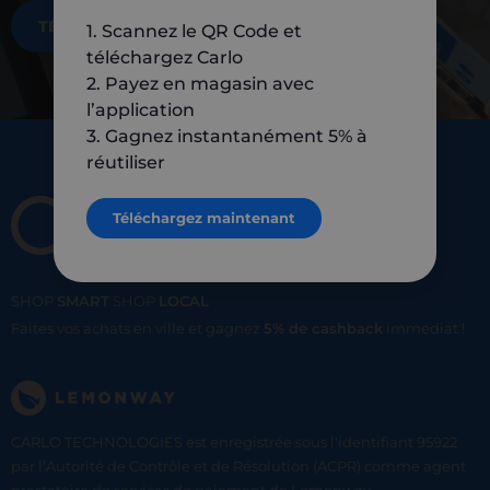
TÉLÉCHARGEZ MAINTENANT
1. Scannez le QR Code et
téléchargez Carlo
2. Payez en magasin avec
l’application
3. Gagnez instantanément 5% à
réutiliser
Téléchargez maintenant
SHOP
SMART
SHOP
LOCAL
Faites vos achats en ville et gagnez
5% de cashback
immediat !
CARLO TECHNOLOGIES est enregistrée sous l'identifiant 95922
par l’Autorité de Contrôle et de Résolution (ACPR) comme agent