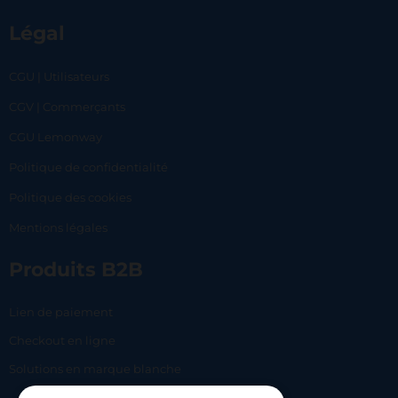
Légal
CGU | Utilisateurs
CGV | Commerçants
CGU Lemonway
Politique de confidentialité
Politique des cookies
Mentions légales
Produits B2B
Lien de paiement
Checkout en ligne
Solutions en marque blanche