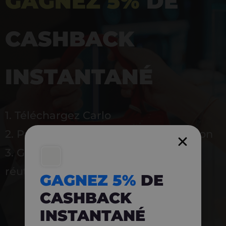
GAGNEZ 5%
DE
CASHBACK
INSTANTANÉ
1. Téléchargez Carlo
2. Payez en magasin avec l’application
3. Gagnez instantanément 5 % à
réutiliser
GAGNEZ 5%
DE
CASHBACK
INSTANTANÉ