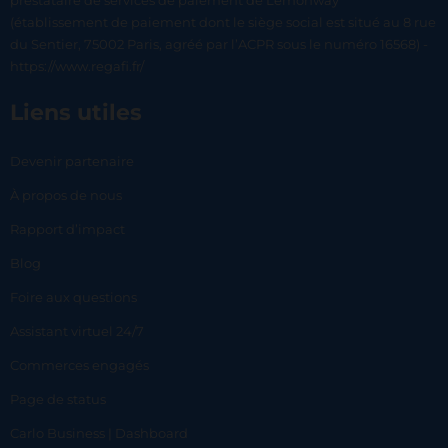
prestataire de services de paiement de Lemonway
(établissement de paiement dont le siège social est situé au 8 rue
du Sentier, 75002 Paris, agréé par l’ACPR sous le numéro 16568) -
https://www.regafi.fr/
Liens utiles
Devenir partenaire
À propos de nous
Rapport d’impact
Blog
Foire aux questions
Assistant virtuel 24/7
Commerces engagés
Page de status
Carlo Business | Dashboard