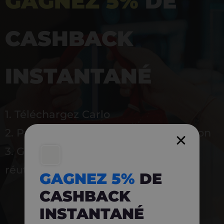
GAGNEZ 5%
DE
CASHBACK
INSTANTANÉ
1. Téléchargez Carlo
2. Payez en magasin avec l’application
3. Gagnez instantanément 5 % à
réutiliser
GAGNEZ 5%
DE
CASHBACK
INSTANTANÉ