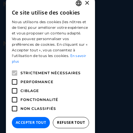
×
Nous contacter
Ce site utilise des cookies
FRENCH
17 Av. Albert II, 98000​
Nous utilisons des cookies (les nôtres et
ENGLISH
de tiers) pour améliorer votre expérience
hello@carloapp.com
et vous proposer un contenu adapté.
SPANISH
Vous pouvez personnaliser vos
Nous suivre
préférences de cookies. En cliquant sur «
Accepter tout », vous consentez à
En savoir
l'utilisation de tous les cookies.
Carlo App | Instagram
plus
Carlo App | Facebook
STRICTEMENT NÉCESSAIRES
Carlo App | Linkedin
PERFORMANCE
CIBLAGE
FONCTIONNALITÉ
NON CLASSIFIÉS
ACCEPTER TOUT
REFUSER TOUT