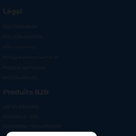
Légal
CGU | Utilisateurs
CGV | Commerçants
CGU Lemonway
Politique de confidentialité
Politique des cookies
Mentions légales
Produits B2B
Lien de paiement
Checkout en ligne
Solutions en marque blanche