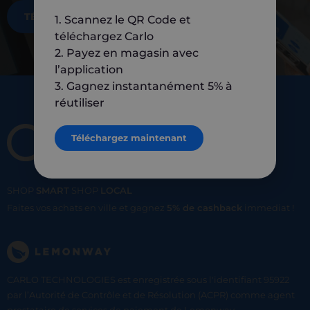
TÉLÉCHARGEZ MAINTENANT
1. Scannez le QR Code et
téléchargez Carlo
2. Payez en magasin avec
l’application
3. Gagnez instantanément 5% à
réutiliser
Téléchargez maintenant
SHOP
SMART
SHOP
LOCAL
Faites vos achats en ville et gagnez
5% de cashback
immediat !
CARLO TECHNOLOGIES est enregistrée sous l'identifiant 95922
par l’Autorité de Contrôle et de Résolution (ACPR) comme agent