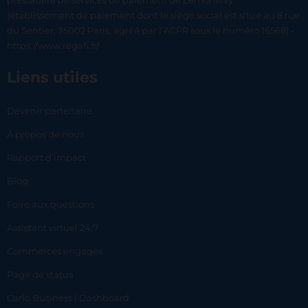
prestataire de services de paiement de Lemonway
(établissement de paiement dont le siège social est situé au 8 rue
du Sentier, 75002 Paris, agréé par l’ACPR sous le numéro 16568) -
https://www.regafi.fr/
Liens utiles
Devenir partenaire
À propos de nous
Rapport d’impact
Blog
Foire aux questions
Assistant virtuel 24/7
Commerces engagés
Page de status
Carlo Business | Dashboard