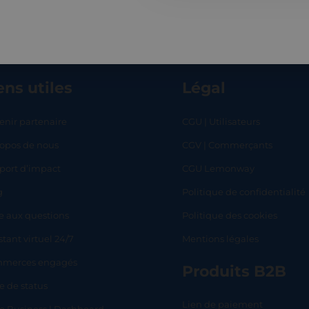
ens utiles
Légal
enir partenaire
CGU | Utilisateurs
ropos de nous
CGV | Commerçants
RT
SHOP
L
port d’impact
CGU Lemonway
g
Politique de confidentialité
e aux questions
Politique des cookies
stant virtuel 24/7
Mentions légales
merces engagés
Produits B2B
e de status
Lien de paiement
lo Business | Dashboard