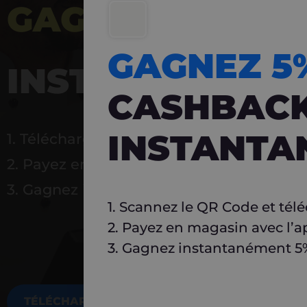
GAGNEZ 5%
DE 
GAGNEZ 
INSTANTANÉ
CASHBAC
INSTANTA
1. Téléchargez Carlo
2. Payez en magasin avec l’application
3. Gagnez instantanément 5 % à réutilise
1. Scannez le QR Code et tél
2. Payez en magasin avec l’a
3. Gagnez instantanément 5% 
TÉLÉCHARGEZ MAINTENANT