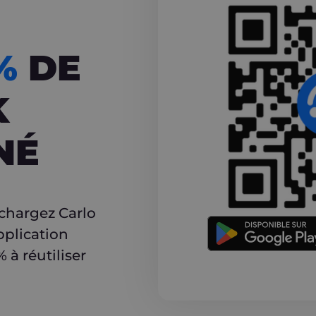
CASHBACK
5%
DE
K
NÉ
r
échargez Carlo
pplication
à réutiliser