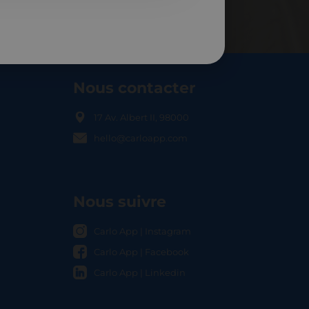
Nous contacter
17 Av. Albert II, 98000
hello@carloapp.com
OCAL
Nous suivre
Carlo App | Instagram
Carlo App | Facebook
Carlo App | Linkedin