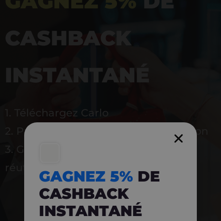
GAGNEZ 5%
DE
CASHBACK
INSTANTANÉ
1. Téléchargez Carlo
2. Payez en magasin avec l’application
3. Gagnez instantanément 5 % à
réutiliser
GAGNEZ 5%
DE
CASHBACK
INSTANTANÉ