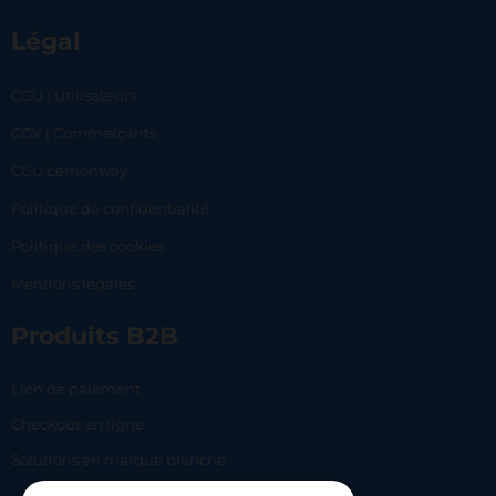
Légal
CGU | Utilisateurs
CGV | Commerçants
CGU Lemonway
Politique de confidentialité
Politique des cookies
Mentions légales
Produits B2B
Lien de paiement
Checkout en ligne
Solutions en marque blanche