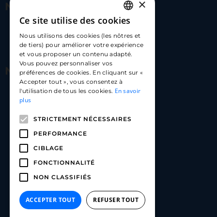
×
Nous contacter
Ce site utilise des cookies
FRENCH
17 Av. Albert II, 98000​
Nous utilisons des cookies (les nôtres et
ENGLISH
de tiers) pour améliorer votre expérience
hello@carloapp.com
et vous proposer un contenu adapté.
SPANISH
Vous pouvez personnaliser vos
Nous suivre
préférences de cookies. En cliquant sur «
Accepter tout », vous consentez à
En savoir
l'utilisation de tous les cookies.
Carlo App | Instagram
plus
Carlo App | Facebook
STRICTEMENT NÉCESSAIRES
Carlo App | Linkedin
PERFORMANCE
CIBLAGE
FONCTIONNALITÉ
NON CLASSIFIÉS
ACCEPTER TOUT
REFUSER TOUT