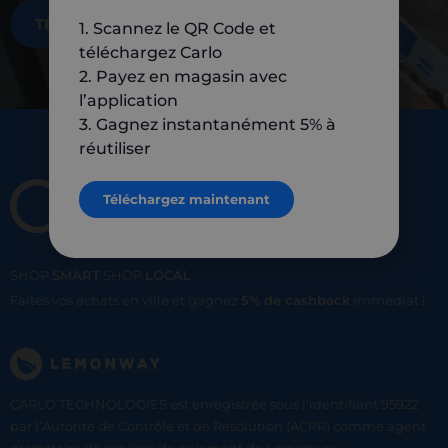
TÉLÉCHARGEZ MAINTENANT
1. Scannez le QR Code et
téléchargez Carlo
2. Payez en magasin avec
l’application
3. Gagnez instantanément 5% à
réutiliser
Téléchargez maintenant
SHOP
SMART
SHOP
LOCAL
Faites vos achats en ville et gagnez
5% de cashback
immediat !
CARLO TECHNOLOGIES est enregistrée sous l'identifiant 95922
par l’Autorité de Contrôle et de Résolution (ACPR) comme agent