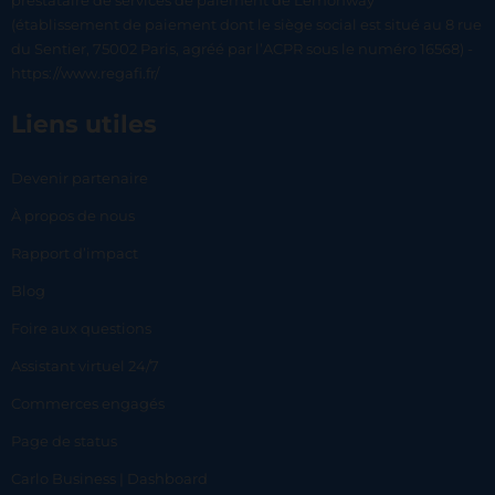
prestataire de services de paiement de Lemonway
(établissement de paiement dont le siège social est situé au 8 rue
du Sentier, 75002 Paris, agréé par l’ACPR sous le numéro 16568) -
https://www.regafi.fr/
Liens utiles
Devenir partenaire
À propos de nous
Rapport d’impact
Blog
Foire aux questions
Assistant virtuel 24/7
Commerces engagés
Page de status
Carlo Business | Dashboard