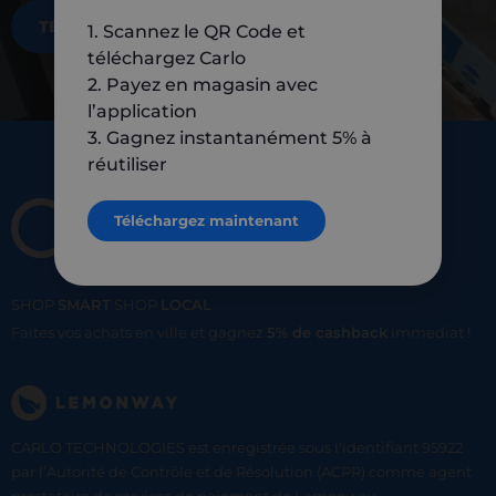
TÉLÉCHARGEZ MAINTENANT
1. Scannez le QR Code et
téléchargez Carlo
2. Payez en magasin avec
l’application
3. Gagnez instantanément 5% à
réutiliser
Téléchargez maintenant
SHOP
SMART
SHOP
LOCAL
Faites vos achats en ville et gagnez
5% de cashback
immediat !
CARLO TECHNOLOGIES est enregistrée sous l'identifiant 95922
par l’Autorité de Contrôle et de Résolution (ACPR) comme agent