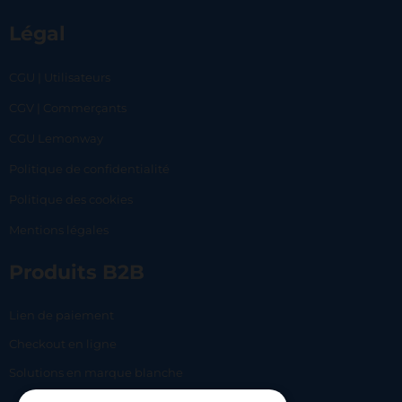
Légal
CGU | Utilisateurs
CGV | Commerçants
CGU Lemonway
Politique de confidentialité
Politique des cookies
Mentions légales
Produits B2B
Lien de paiement
Checkout en ligne
Solutions en marque blanche