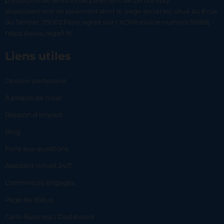
prestataire de services de paiement de Lemonway
(établissement de paiement dont le siège social est situé au 8 rue
du Sentier, 75002 Paris, agréé par l’ACPR sous le numéro 16568) -
https://www.regafi.fr/
Liens utiles
Devenir partenaire
À propos de nous
Rapport d’impact
Blog
Foire aux questions
Assistant virtuel 24/7
Commerces engagés
Page de status
Carlo Business | Dashboard