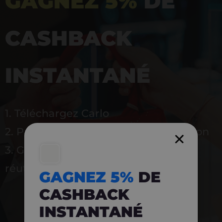
GAGNEZ 5%
DE
CASHBACK
INSTANTANÉ
1. Téléchargez Carlo
2. Payez en magasin avec l’application
3. Gagnez instantanément 5 % à
réutiliser
GAGNEZ 5%
DE
CASHBACK
INSTANTANÉ