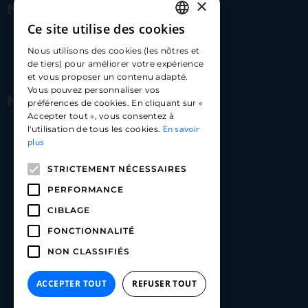
×
Nous contacter
Ce site utilise des cookies
FRENCH
17 Av. Albert II, 98000​
Nous utilisons des cookies (les nôtres et
ENGLISH
de tiers) pour améliorer votre expérience
hello@carloapp.com
et vous proposer un contenu adapté.
SPANISH
Vous pouvez personnaliser vos
Nous suivre
préférences de cookies. En cliquant sur «
Accepter tout », vous consentez à
En savoir
l'utilisation de tous les cookies.
Carlo App | Instagram
plus
Carlo App | Facebook
STRICTEMENT NÉCESSAIRES
Carlo App | Linkedin
PERFORMANCE
CIBLAGE
FONCTIONNALITÉ
NON CLASSIFIÉS
ACCEPTER TOUT
REFUSER TOUT