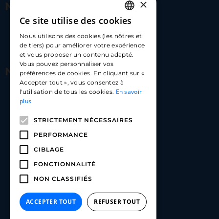
×
Nous contacter
Ce site utilise des cookies
FRENCH
17 Av. Albert II, 98000​
Nous utilisons des cookies (les nôtres et
ENGLISH
de tiers) pour améliorer votre expérience
hello@carloapp.com
et vous proposer un contenu adapté.
SPANISH
Vous pouvez personnaliser vos
Nous suivre
préférences de cookies. En cliquant sur «
Accepter tout », vous consentez à
En savoir
l'utilisation de tous les cookies.
Carlo App | Instagram
plus
Carlo App | Facebook
STRICTEMENT NÉCESSAIRES
Carlo App | Linkedin
PERFORMANCE
CIBLAGE
FONCTIONNALITÉ
NON CLASSIFIÉS
ACCEPTER TOUT
REFUSER TOUT