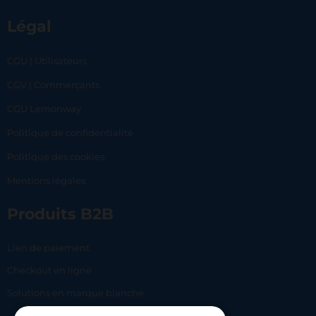
Légal
CGU | Utilisateurs
CGV | Commerçants
CGU Lemonway
Politique de confidentialité
Politique des cookies
Mentions légales
Produits B2B
Lien de paiement
Checkout en ligne
Solutions en marque blanche