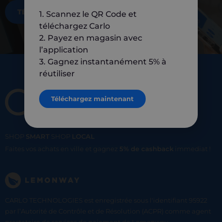
TÉLÉCHARGEZ MAINTENANT
1. Scannez le QR Code et
téléchargez Carlo
2. Payez en magasin avec
l’application
3. Gagnez instantanément 5% à
réutiliser
Téléchargez maintenant
SHOP
SMART
SHOP
LOCAL
Faites vos achats en ville et gagnez
5% de cashback
immediat !
CARLO TECHNOLOGIES est enregistrée sous l'identifiant 95922
par l’Autorité de Contrôle et de Résolution (ACPR) comme agent