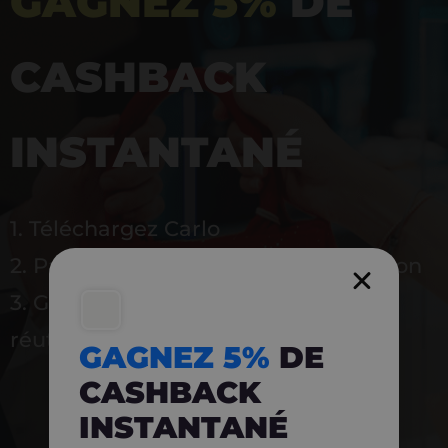
GAGNEZ 5%
DE
CASHBACK
INSTANTANÉ
1. Téléchargez Carlo
2. Payez en magasin avec l’application
3. Gagnez instantanément 5 % à
réutiliser
GAGNEZ 5%
DE
CASHBACK
INSTANTANÉ