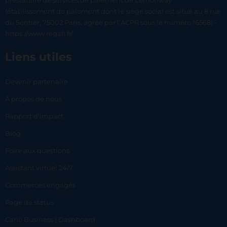
prestataire de services de paiement de Lemonway
(établissement de paiement dont le siège social est situé au 8 rue
du Sentier, 75002 Paris, agréé par l’ACPR sous le numéro 16568) -
https://www.regafi.fr/
Liens utiles
Devenir partenaire
À propos de nous
Rapport d’impact
Blog
Foire aux questions
Assistant virtuel 24/7
Commerces engagés
Page de status
Carlo Business | Dashboard