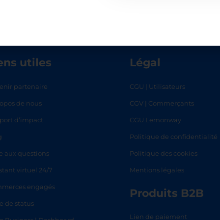
ens utiles
Légal
enir partenaire
CGU | Utilisateurs
ropos de nous
CGV | Commerçants
RT
SHOP
L
port d’impact
CGU Lemonway
g
Politique de confidentialité
e aux questions
Politique des cookies
stant virtuel 24/7
Mentions légales
merces engagés
Produits B2B
e de status
Lien de paiement
lo Business | Dashboard