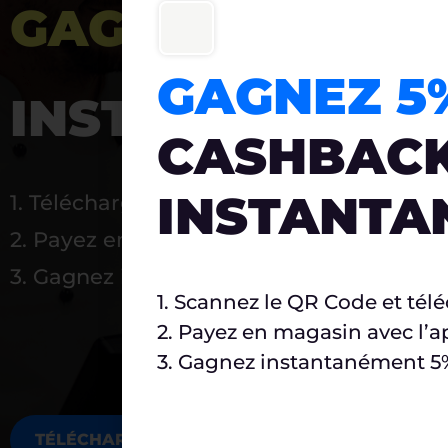
GAGNEZ 5%
DE 
GAGNEZ 
INSTANTANÉ
CASHBAC
INSTANTA
1. Téléchargez Carlo
2. Payez en magasin avec l’application
3. Gagnez instantanément 5 % à réutilise
1. Scannez le QR Code et tél
2. Payez en magasin avec l’a
3. Gagnez instantanément 5% 
TÉLÉCHARGEZ MAINTENANT