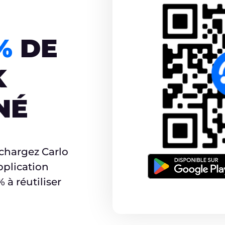
CASHBACK
5%
DE
K
NÉ
r
échargez Carlo
pplication
à réutiliser