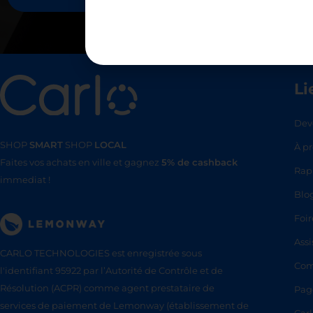
Li
Dev
SHOP
SMART
SHOP
LOCAL
À p
Faites vos achats en ville et gagnez
5% de cashback
SHOP
SMA
Rap
immediat !
Blo
Foir
Assi
CARLO TECHNOLOGIES est enregistrée sous
Com
l'identifiant 95922 par l’Autorité de Contrôle et de
Résolution (ACPR) comme agent prestataire de
Pag
services de paiement de Lemonway (établissement de
Car