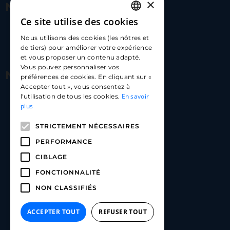
×
Nous contacter
Ce site utilise des cookies
FRENCH
17 Av. Albert II, 98000​
Nous utilisons des cookies (les nôtres et
ENGLISH
de tiers) pour améliorer votre expérience
hello@carloapp.com
et vous proposer un contenu adapté.
SPANISH
Vous pouvez personnaliser vos
Nous suivre
préférences de cookies. En cliquant sur «
Accepter tout », vous consentez à
En savoir
l'utilisation de tous les cookies.
Carlo App | Instagram
plus
Carlo App | Facebook
STRICTEMENT NÉCESSAIRES
Carlo App | Linkedin
PERFORMANCE
CIBLAGE
FONCTIONNALITÉ
NON CLASSIFIÉS
ACCEPTER TOUT
REFUSER TOUT