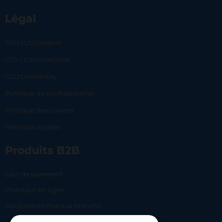
Légal
CGU | Utilisateurs
CGV | Commerçants
CGU Lemonway
Politique de confidentialité
Politique des cookies
Mentions légales
Produits B2B
Lien de paiement
Checkout en ligne
Solutions en marque blanche