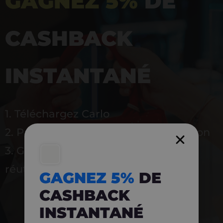
GAGNEZ 5%
DE
CASHBACK
INSTANTANÉ
1. Téléchargez Carlo
2. Payez en magasin avec l’application
3. Gagnez instantanément 5 % à
réutiliser
GAGNEZ 5%
DE
CASHBACK
INSTANTANÉ