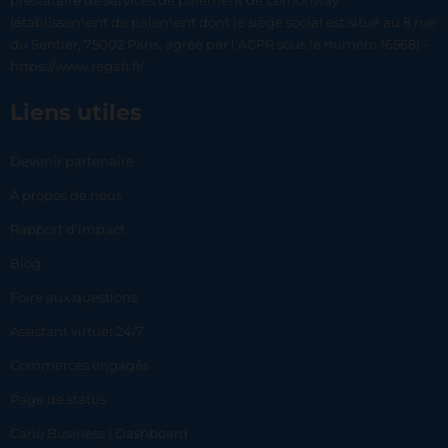
prestataire de services de paiement de Lemonway
(établissement de paiement dont le siège social est situé au 8 rue
du Sentier, 75002 Paris, agréé par l’ACPR sous le numéro 16568) -
https://www.regafi.fr/
Liens utiles
Devenir partenaire
À propos de nous
Rapport d’impact
Blog
Foire aux questions
Assistant virtuel 24/7
Commerces engagés
Page de status
Carlo Business | Dashboard