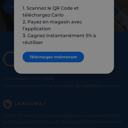
TÉLÉCHARGEZ MAINTENANT
1. Scannez le QR Code et
téléchargez Carlo
2. Payez en magasin avec
l’application
3. Gagnez instantanément 5% à
réutiliser
Téléchargez maintenant
SHOP
SMART
SHOP
LOCAL
Faites vos achats en ville et gagnez
5% de cashback
immediat !
CARLO TECHNOLOGIES est enregistrée sous l'identifiant 95922
par l’Autorité de Contrôle et de Résolution (ACPR) comme agent