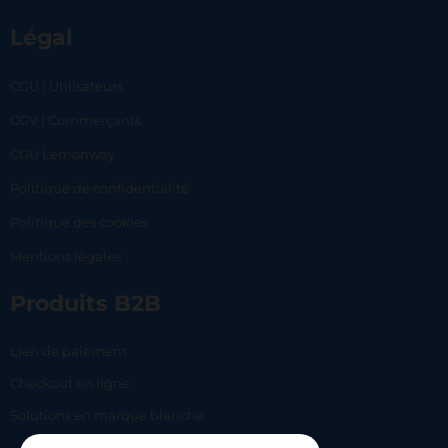
Légal
CGU | Utilisateurs
CGV | Commerçants
CGU Lemonway
Politique de confidentialité
Politique des cookies
Mentions légales
Produits B2B
Lien de paiement
Checkout en ligne
Solutions en marque blanche