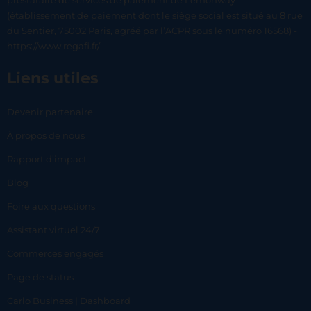
prestataire de services de paiement de Lemonway
(établissement de paiement dont le siège social est situé au 8 rue
du Sentier, 75002 Paris, agréé par l’ACPR sous le numéro 16568) -
https://www.regafi.fr/
Liens utiles
Devenir partenaire
À propos de nous
Rapport d’impact
Blog
Foire aux questions
Assistant virtuel 24/7
Commerces engagés
Page de status
Carlo Business | Dashboard