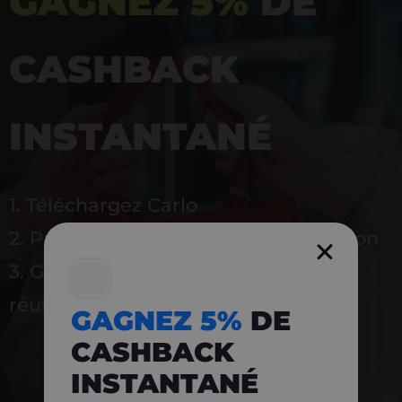
GAGNEZ 5%
DE
CASHBACK
INSTANTANÉ
1. Téléchargez Carlo
2. Payez en magasin avec l’application
3. Gagnez instantanément 5 % à
réutiliser
GAGNEZ 5%
DE
CASHBACK
INSTANTANÉ