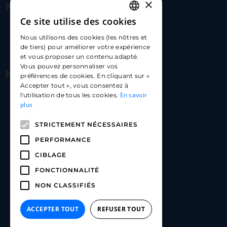
×
Nous contacter
Ce site utilise des cookies
FRENCH
17 Av. Albert II, 98000​
Nous utilisons des cookies (les nôtres et
ENGLISH
de tiers) pour améliorer votre expérience
hello@carloapp.com
et vous proposer un contenu adapté.
SPANISH
Vous pouvez personnaliser vos
Nous suivre
préférences de cookies. En cliquant sur «
Accepter tout », vous consentez à
En savoir
l'utilisation de tous les cookies.
Carlo App | Instagram
plus
Carlo App | Facebook
STRICTEMENT NÉCESSAIRES
Carlo App | Linkedin
PERFORMANCE
CIBLAGE
FONCTIONNALITÉ
NON CLASSIFIÉS
ACCEPTER TOUT
REFUSER TOUT