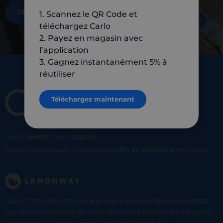
TÉLÉCHARGEZ MAINTENANT
1. Scannez le QR Code et
téléchargez Carlo
2. Payez en magasin avec
l’application
3. Gagnez instantanément 5% à
réutiliser
Téléchargez maintenant
SHOP
SMART
SHOP
LOCAL
Faites vos achats en ville et gagnez
5% de cashback
immediat !
CARLO TECHNOLOGIES est enregistrée sous l'identifiant 95922
par l’Autorité de Contrôle et de Résolution (ACPR) comme agent