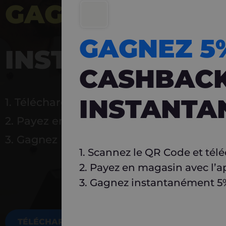
GAGNEZ 5%
DE 
GAGNEZ 
INSTANTANÉ
CASHBAC
INSTANTA
1. Téléchargez Carlo
2. Payez en magasin avec l’application
3. Gagnez instantanément 5 % à réutilise
1. Scannez le QR Code et tél
2. Payez en magasin avec l’a
3. Gagnez instantanément 5% 
TÉLÉCHARGEZ MAINTENANT