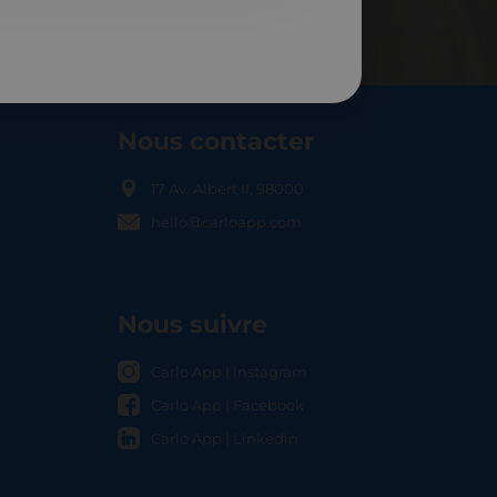
Nous contacter
17 Av. Albert II, 98000
hello@carloapp.com
OCAL
Nous suivre
Carlo App | Instagram
Carlo App | Facebook
Carlo App | Linkedin