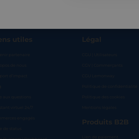
ens utiles
Légal
enir partenaire
CGU | Utilisateurs
ropos de nous
CGV | Commerçants
RT
SHOP
L
port d’impact
CGU Lemonway
g
Politique de confidentialité
e aux questions
Politique des cookies
stant virtuel 24/7
Mentions légales
merces engagés
Produits B2B
e de status
Lien de paiement
lo Business | Dashboard