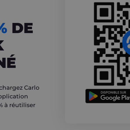
CASHBACK
5%
DE
K
NÉ
r
échargez Carlo
pplication
à réutiliser