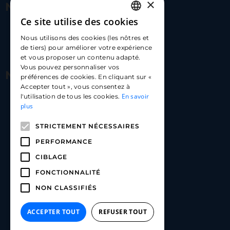
×
Nous contacter
Ce site utilise des cookies
FRENCH
17 Av. Albert II, 98000​
Nous utilisons des cookies (les nôtres et
ENGLISH
de tiers) pour améliorer votre expérience
hello@carloapp.com
et vous proposer un contenu adapté.
SPANISH
Vous pouvez personnaliser vos
Nous suivre
préférences de cookies. En cliquant sur «
Accepter tout », vous consentez à
En savoir
l'utilisation de tous les cookies.
Carlo App | Instagram
plus
Carlo App | Facebook
STRICTEMENT NÉCESSAIRES
Carlo App | Linkedin
PERFORMANCE
CIBLAGE
FONCTIONNALITÉ
NON CLASSIFIÉS
ACCEPTER TOUT
REFUSER TOUT