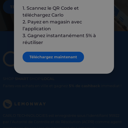
TÉLÉCHARGEZ MAINTENANT
1. Scannez le QR Code et
téléchargez Carlo
2. Payez en magasin avec
l’application
3. Gagnez instantanément 5% à
réutiliser
Téléchargez maintenant
SHOP
SMART
SHOP
LOCAL
Faites vos achats en ville et gagnez
5% de cashback
immediat !
CARLO TECHNOLOGIES est enregistrée sous l'identifiant 95922
par l’Autorité de Contrôle et de Résolution (ACPR) comme agent