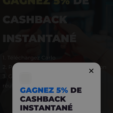
GAGNEZ 5%
DE
CASHBACK
INSTANTANÉ
1. Téléchargez Carlo
2. Payez en magasin avec l’application
3. Gagnez instantanément 5 % à
réutiliser
GAGNEZ 5%
DE
CASHBACK
INSTANTANÉ