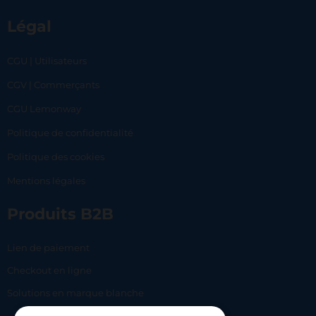
Légal
CGU | Utilisateurs
CGV | Commerçants
CGU Lemonway
Politique de confidentialité
Politique des cookies
Mentions légales
Produits B2B
Lien de paiement
Checkout en ligne
Solutions en marque blanche