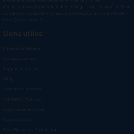
prestataire de services de paiement de Lemonway
(établissement de paiement dont le siège social est situé au 8 rue
du Sentier, 75002 Paris, agréé par l’ACPR sous le numéro 16568) -
https://www.regafi.fr/
Liens utiles
Devenir partenaire
À propos de nous
Rapport d’impact
Blog
Foire aux questions
Assistant virtuel 24/7
Commerces engagés
Page de status
Carlo Business | Dashboard