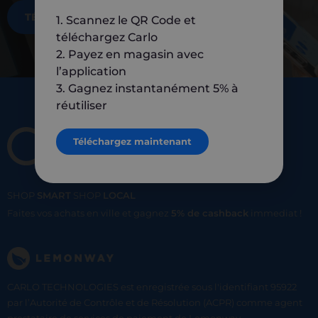
TÉLÉCHARGEZ MAINTENANT
1. Scannez le QR Code et
téléchargez Carlo
2. Payez en magasin avec
l’application
3. Gagnez instantanément 5% à
réutiliser
Téléchargez maintenant
SHOP
SMART
SHOP
LOCAL
Faites vos achats en ville et gagnez
5% de cashback
immediat !
CARLO TECHNOLOGIES est enregistrée sous l'identifiant 95922
par l’Autorité de Contrôle et de Résolution (ACPR) comme agent