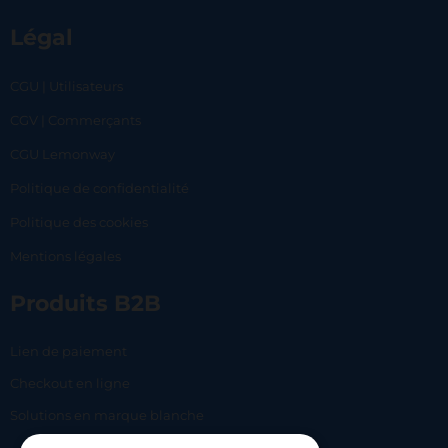
Légal
CGU | Utilisateurs
CGV | Commerçants
CGU Lemonway
Politique de confidentialité
Politique des cookies
Mentions légales
Produits B2B
Lien de paiement
Checkout en ligne
Solutions en marque blanche