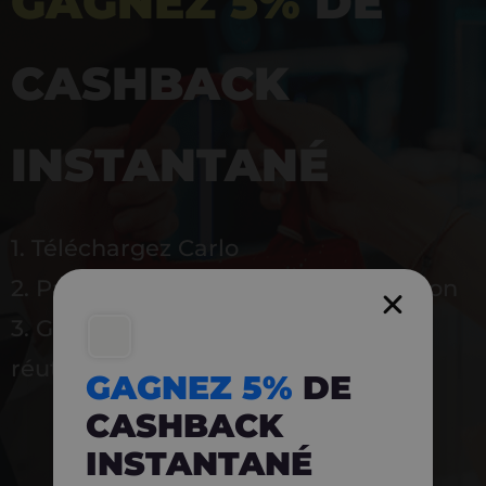
GAGNEZ 5%
DE
CASHBACK
INSTANTANÉ
1. Téléchargez Carlo
2. Payez en magasin avec l’application
3. Gagnez instantanément 5 % à
réutiliser
GAGNEZ 5%
DE
CASHBACK
INSTANTANÉ