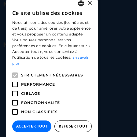
×
Nous contacter
Ce site utilise des cookies
FRENCH
17 Av. Albert II, 98000​
Nous utilisons des cookies (les nôtres et
ENGLISH
de tiers) pour améliorer votre expérience
hello@carloapp.com
et vous proposer un contenu adapté.
SPANISH
Vous pouvez personnaliser vos
Nous suivre
préférences de cookies. En cliquant sur «
Accepter tout », vous consentez à
En savoir
l'utilisation de tous les cookies.
Carlo App | Instagram
plus
Carlo App | Facebook
STRICTEMENT NÉCESSAIRES
Carlo App | Linkedin
PERFORMANCE
CIBLAGE
FONCTIONNALITÉ
NON CLASSIFIÉS
ACCEPTER TOUT
REFUSER TOUT