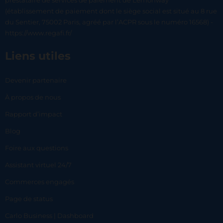
prestataire de services de paiement de Lemonway
(établissement de paiement dont le siège social est situé au 8 rue
du Sentier, 75002 Paris, agréé par l’ACPR sous le numéro 16568) -
https://www.regafi.fr/
Liens utiles
Devenir partenaire
À propos de nous
Rapport d’impact
Blog
Foire aux questions
Assistant virtuel 24/7
Commerces engagés
Page de status
Carlo Business | Dashboard