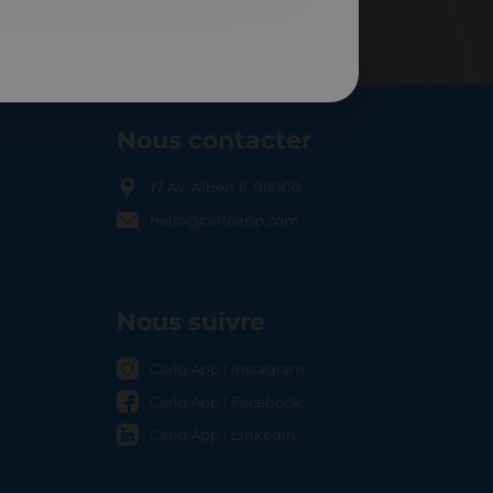
Nous contacter
17 Av. Albert II, 98000
hello@carloapp.com
OCAL
Nous suivre
Carlo App | Instagram
Carlo App | Facebook
Carlo App | Linkedin