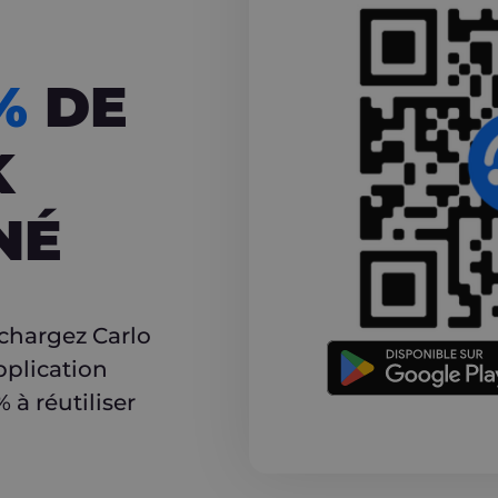
CASHBACK
5%
DE
K
NÉ
r
échargez Carlo
pplication
à réutiliser