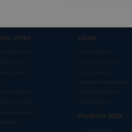
ens utiles
Légal
enir partenaire
CGU | Utilisateurs
ropos de nous
CGV | Commerçants
RT
SHOP
L
port d’impact
CGU Lemonway
g
Politique de confidentialité
e aux questions
Politique des cookies
stant virtuel 24/7
Mentions légales
merces engagés
Produits B2B
e de status
Lien de paiement
lo Business | Dashboard