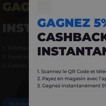
GAGNEZ 5%
DE 
GAGNEZ 
INSTANTANÉ
CASHBAC
INSTANTA
1. Téléchargez Carlo
2. Payez en magasin avec l’application
3. Gagnez instantanément 5 % à réutilise
1. Scannez le QR Code et tél
2. Payez en magasin avec l’a
3. Gagnez instantanément 5% 
TÉLÉCHARGEZ MAINTENANT