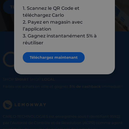
TÉLÉCHARGEZ MAINTENANT
1. Scannez le QR Code et
téléchargez Carlo
2. Payez en magasin avec
l’application
3. Gagnez instantanément 5% à
réutiliser
Téléchargez maintenant
SHOP
SMART
SHOP
LOCAL
Faites vos achats en ville et gagnez
5% de cashback
immediat !
CARLO TECHNOLOGIES est enregistrée sous l'identifiant 95922
par l’Autorité de Contrôle et de Résolution (ACPR) comme agent