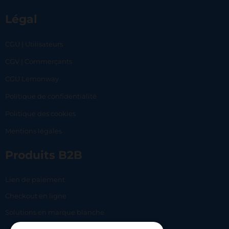
Légal
CGU | Utilisateurs
CGV | Commerçants
CGU Lemonway
Politique de confidentialité
Politique des cookies
Mentions légales
Produits B2B
Lien de paiement
Checkout en ligne
Solutions en marque blanche