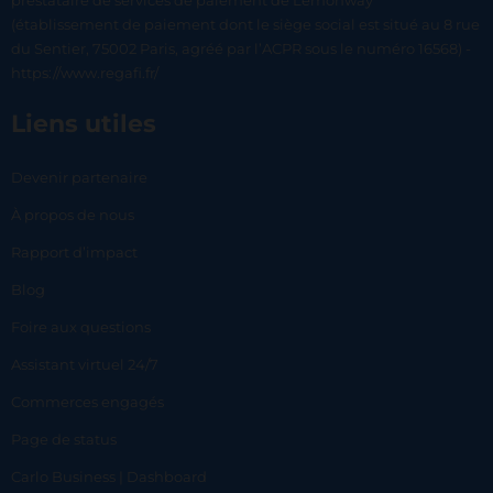
prestataire de services de paiement de Lemonway
(établissement de paiement dont le siège social est situé au 8 rue
du Sentier, 75002 Paris, agréé par l’ACPR sous le numéro 16568) -
https://www.regafi.fr/
Liens utiles
Devenir partenaire
À propos de nous
Rapport d’impact
Blog
Foire aux questions
Assistant virtuel 24/7
Commerces engagés
Page de status
Carlo Business | Dashboard