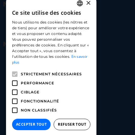
×
Nous contacter
Ce site utilise des cookies
FRENCH
17 Av. Albert II, 98000​
Nous utilisons des cookies (les nôtres et
ENGLISH
de tiers) pour améliorer votre expérience
hello@carloapp.com
et vous proposer un contenu adapté.
SPANISH
Vous pouvez personnaliser vos
Nous suivre
préférences de cookies. En cliquant sur «
Accepter tout », vous consentez à
En savoir
l'utilisation de tous les cookies.
Carlo App | Instagram
plus
Carlo App | Facebook
STRICTEMENT NÉCESSAIRES
Carlo App | Linkedin
PERFORMANCE
CIBLAGE
FONCTIONNALITÉ
NON CLASSIFIÉS
ACCEPTER TOUT
REFUSER TOUT