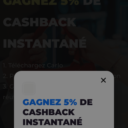
GAGNEZ 5%
DE
CASHBACK
INSTANTANÉ
1. Téléchargez Carlo
2. Payez en magasin avec l’application
3. Gagnez instantanément 5 % à
réutiliser
GAGNEZ 5%
DE
CASHBACK
INSTANTANÉ