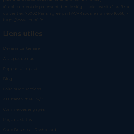
prestataire de services de paiement de Lemonway
(établissement de paiement dont le siège social est situé au 8 rue
du Sentier, 75002 Paris, agréé par l’ACPR sous le numéro 16568) -
https://www.regafi.fr/
Liens utiles
Devenir partenaire
À propos de nous
Rapport d’impact
Blog
Foire aux questions
Assistant virtuel 24/7
Commerces engagés
Page de status
Carlo Business | Dashboard