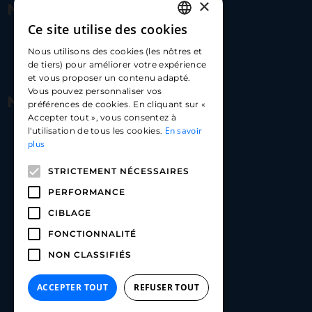
×
Nous contacter
Ce site utilise des cookies
FRENCH
17 Av. Albert II, 98000​
Nous utilisons des cookies (les nôtres et
ENGLISH
de tiers) pour améliorer votre expérience
hello@carloapp.com
et vous proposer un contenu adapté.
SPANISH
Vous pouvez personnaliser vos
Nous suivre
préférences de cookies. En cliquant sur «
Accepter tout », vous consentez à
En savoir
l'utilisation de tous les cookies.
Carlo App | Instagram
plus
Carlo App | Facebook
STRICTEMENT NÉCESSAIRES
Carlo App | Linkedin
PERFORMANCE
CIBLAGE
FONCTIONNALITÉ
NON CLASSIFIÉS
ACCEPTER TOUT
REFUSER TOUT