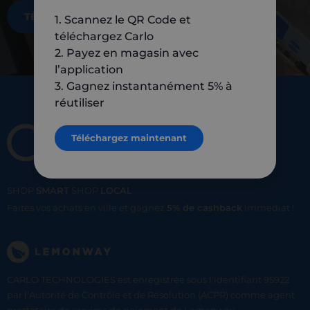
TÉLÉCHARGEZ MAINTENANT
1. Scannez le QR Code et
téléchargez Carlo
2. Payez en magasin avec
l’application
3. Gagnez instantanément 5% à
réutiliser
Téléchargez maintenant
SHOP
SMART
SHOP
LOCAL
Faites vos achats en ville et gagnez
5% de cashback
immediat !
CARLO TECHNOLOGIES est enregistrée sous l'identifiant 95922
par l’Autorité de Contrôle et de Résolution (ACPR) comme agent