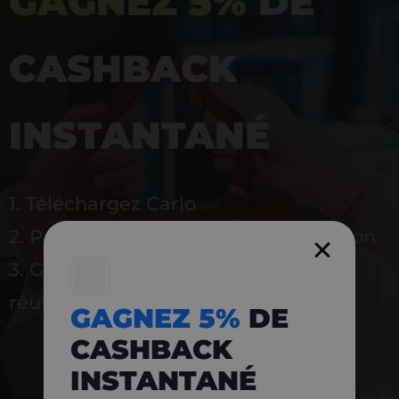
GAGNEZ 5%
DE
CASHBACK
INSTANTANÉ
1. Téléchargez Carlo
2. Payez en magasin avec l’application
3. Gagnez instantanément 5 % à
réutiliser
GAGNEZ 5%
DE
CASHBACK
INSTANTANÉ