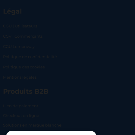
Légal
CGU | Utilisateurs
CGV | Commerçants
CGU Lemonway
Politique de confidentialité
Politique des cookies
Mentions légales
Produits B2B
Lien de paiement
Checkout en ligne
Solutions en marque blanche