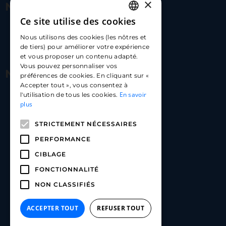
×
Nous contacter
Ce site utilise des cookies
FRENCH
17 Av. Albert II, 98000​
Nous utilisons des cookies (les nôtres et
ENGLISH
de tiers) pour améliorer votre expérience
hello@carloapp.com
et vous proposer un contenu adapté.
SPANISH
Vous pouvez personnaliser vos
Nous suivre
préférences de cookies. En cliquant sur «
Accepter tout », vous consentez à
En savoir
l'utilisation de tous les cookies.
Carlo App | Instagram
plus
Carlo App | Facebook
STRICTEMENT NÉCESSAIRES
Carlo App | Linkedin
PERFORMANCE
CIBLAGE
FONCTIONNALITÉ
NON CLASSIFIÉS
ACCEPTER TOUT
REFUSER TOUT