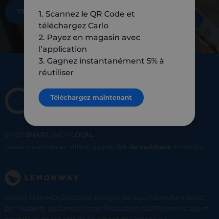
TÉLÉCHARGEZ MAINTENANT
1. Scannez le QR Code et
téléchargez Carlo
2. Payez en magasin avec
l’application
3. Gagnez instantanément 5% à
réutiliser
Téléchargez maintenant
SHOP
SMART
SHOP
LOCAL
Faites vos achats en ville et gagnez
5% de cashback
immediat !
CARLO TECHNOLOGIES est enregistrée sous l'identifiant 95922
par l’Autorité de Contrôle et de Résolution (ACPR) comme agent