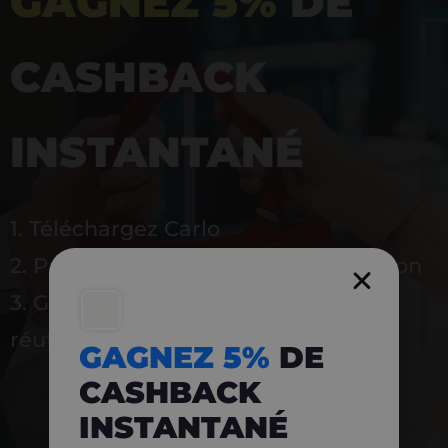
GAGNEZ 5%
DE
CASHBACK
INSTANTANÉ
1. Téléchargez Carlo
2. Payez en magasin avec l’application
3. Gagnez instantanément 5 % à
réutiliser
GAGNEZ 5%
DE
CASHBACK
INSTANTANÉ