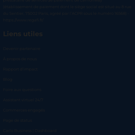
prestataire de services de paiement de Lemonway
(établissement de paiement dont le siège social est situé au 8 rue
du Sentier, 75002 Paris, agréé par l’ACPR sous le numéro 16568) -
https://www.regafi.fr/
Liens utiles
Devenir partenaire
À propos de nous
Rapport d’impact
Blog
Foire aux questions
Assistant virtuel 24/7
Commerces engagés
Page de status
Carlo Business | Dashboard