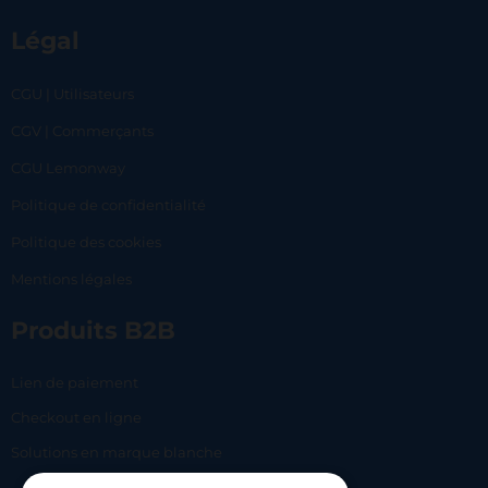
Légal
CGU | Utilisateurs
CGV | Commerçants
CGU Lemonway
Politique de confidentialité
Politique des cookies
Mentions légales
Produits B2B
Lien de paiement
Checkout en ligne
Solutions en marque blanche