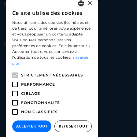
×
Nous contacter
Ce site utilise des cookies
FRENCH
17 Av. Albert II, 98000​
Nous utilisons des cookies (les nôtres et
ENGLISH
de tiers) pour améliorer votre expérience
hello@carloapp.com
et vous proposer un contenu adapté.
SPANISH
Vous pouvez personnaliser vos
Nous suivre
préférences de cookies. En cliquant sur «
Accepter tout », vous consentez à
En savoir
l'utilisation de tous les cookies.
Carlo App | Instagram
plus
Carlo App | Facebook
STRICTEMENT NÉCESSAIRES
Carlo App | Linkedin
PERFORMANCE
CIBLAGE
FONCTIONNALITÉ
NON CLASSIFIÉS
ACCEPTER TOUT
REFUSER TOUT