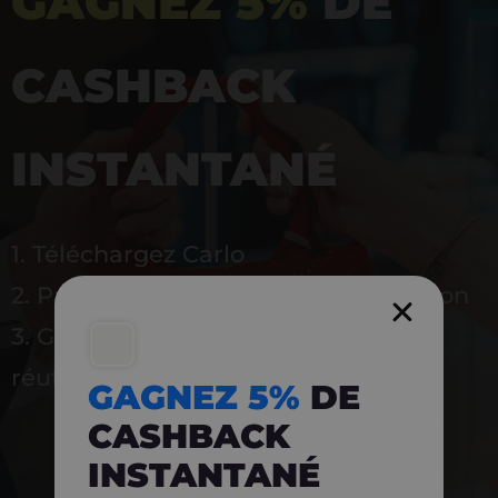
GAGNEZ 5%
DE
CASHBACK
INSTANTANÉ
1. Téléchargez Carlo
2. Payez en magasin avec l’application
3. Gagnez instantanément 5 % à
réutiliser
GAGNEZ 5%
DE
CASHBACK
INSTANTANÉ