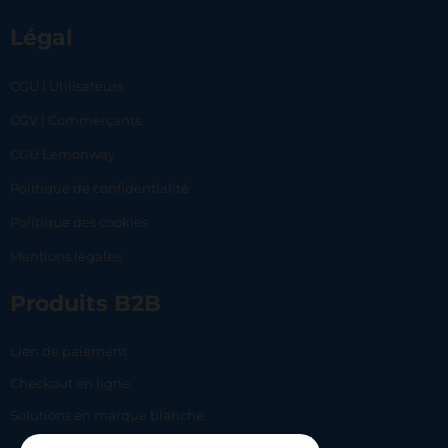
Légal
CGU | Utilisateurs
CGV | Commerçants
CGU Lemonway
Politique de confidentialité
Politique des cookies
Mentions légales
Produits B2B
Lien de paiement
Checkout en ligne
Solutions en marque blanche