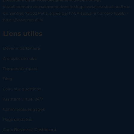
prestataire de services de paiement de Lemonway
(établissement de paiement dont le siège social est situé au 8 rue
du Sentier, 75002 Paris, agréé par l’ACPR sous le numéro 16568) -
https://www.regafi.fr/
Liens utiles
Devenir partenaire
À propos de nous
Rapport d’impact
Blog
Foire aux questions
Assistant virtuel 24/7
Commerces engagés
Page de status
Carlo Business | Dashboard