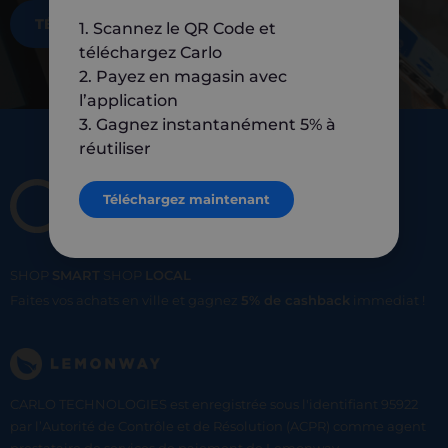
TÉLÉCHARGEZ MAINTENANT
1. Scannez le QR Code et
téléchargez Carlo
2. Payez en magasin avec
l’application
3. Gagnez instantanément 5% à
réutiliser
Téléchargez maintenant
SHOP
SMART
SHOP
LOCAL
Faites vos achats en ville et gagnez
5% de cashback
immediat !
CARLO TECHNOLOGIES est enregistrée sous l'identifiant 95922
par l’Autorité de Contrôle et de Résolution (ACPR) comme agent