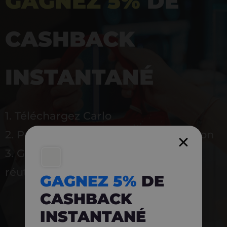
GAGNEZ 5%
DE
CASHBACK
INSTANTANÉ
1. Téléchargez Carlo
2. Payez en magasin avec l’application
3. Gagnez instantanément 5 % à
réutiliser
GAGNEZ 5%
DE
CASHBACK
INSTANTANÉ