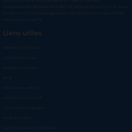
prestataire de services de paiement de Lemonway
(établissement de paiement dont le siège social est situé au 8 rue
du Sentier, 75002 Paris, agréé par l’ACPR sous le numéro 16568) -
https://www.regafi.fr/
Liens utiles
Devenir partenaire
À propos de nous
Rapport d’impact
Blog
Foire aux questions
Assistant virtuel 24/7
Commerces engagés
Page de status
Carlo Business | Dashboard