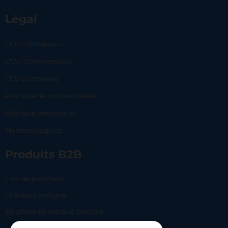
Légal
CGU | Utilisateurs
CGV | Commerçants
CGU Lemonway
Politique de confidentialité
Politique des cookies
Mentions légales
Produits B2B
Lien de paiement
Checkout en ligne
Solutions en marque blanche