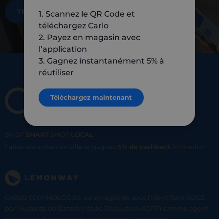
TÉLÉCHARGEZ MAINTENANT
1. Scannez le QR Code et
téléchargez Carlo
2. Payez en magasin avec
l’application
3. Gagnez instantanément 5% à
réutiliser
Téléchargez maintenant
SHOP
SMART
SHOP
LOCAL
Faites vos achats en ville et gagnez
5% de cashback
immediat !
CARLO TECHNOLOGIES est enregistrée sous l'identifiant 95922
par l’Autorité de Contrôle et de Résolution (ACPR) comme agent