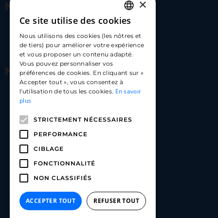
×
Nous contacter
Ce site utilise des cookies
FRENCH
17 Av. Albert II, 98000​
Nous utilisons des cookies (les nôtres et
ENGLISH
de tiers) pour améliorer votre expérience
hello@carloapp.com
et vous proposer un contenu adapté.
SPANISH
Vous pouvez personnaliser vos
Nous suivre
préférences de cookies. En cliquant sur «
Accepter tout », vous consentez à
En savoir
l'utilisation de tous les cookies.
Carlo App | Instagram
plus
Carlo App | Facebook
STRICTEMENT NÉCESSAIRES
Carlo App | Linkedin
PERFORMANCE
CIBLAGE
FONCTIONNALITÉ
NON CLASSIFIÉS
ACCEPTER TOUT
REFUSER TOUT