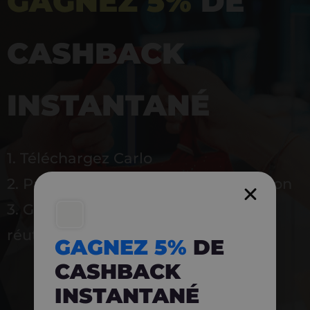
GAGNEZ 5%
DE
CASHBACK
INSTANTANÉ
1. Téléchargez Carlo
2. Payez en magasin avec l’application
3. Gagnez instantanément 5 % à
réutiliser
GAGNEZ 5%
DE
CASHBACK
INSTANTANÉ