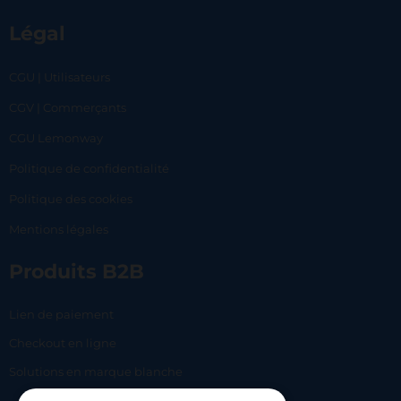
Légal
CGU | Utilisateurs
CGV | Commerçants
CGU Lemonway
Politique de confidentialité
Politique des cookies
Mentions légales
Produits B2B
Lien de paiement
Checkout en ligne
Solutions en marque blanche