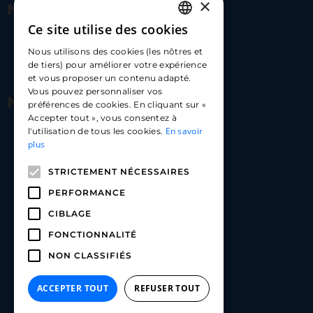
×
Nous contacter
Ce site utilise des cookies
FRENCH
17 Av. Albert II, 98000​
Nous utilisons des cookies (les nôtres et
ENGLISH
de tiers) pour améliorer votre expérience
hello@carloapp.com
et vous proposer un contenu adapté.
SPANISH
Vous pouvez personnaliser vos
Nous suivre
préférences de cookies. En cliquant sur «
Accepter tout », vous consentez à
En savoir
l'utilisation de tous les cookies.
Carlo App | Instagram
plus
Carlo App | Facebook
STRICTEMENT NÉCESSAIRES
Carlo App | Linkedin
PERFORMANCE
CIBLAGE
FONCTIONNALITÉ
NON CLASSIFIÉS
ACCEPTER TOUT
REFUSER TOUT