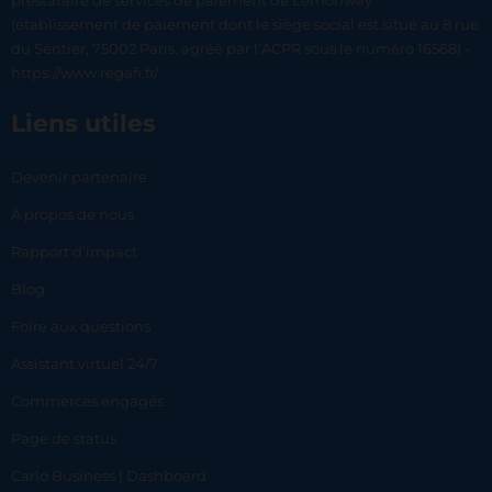
prestataire de services de paiement de Lemonway
(établissement de paiement dont le siège social est situé au 8 rue
du Sentier, 75002 Paris, agréé par l’ACPR sous le numéro 16568) -
https://www.regafi.fr/
Liens utiles
Devenir partenaire
À propos de nous
Rapport d’impact
Blog
Foire aux questions
Assistant virtuel 24/7
Commerces engagés
Page de status
Carlo Business | Dashboard