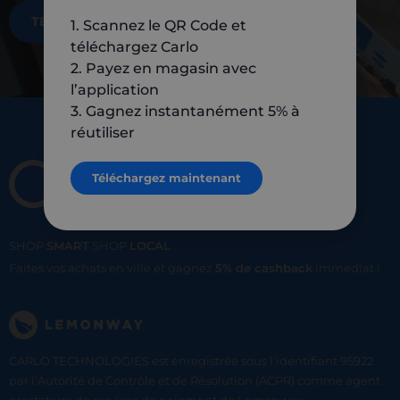
TÉLÉCHARGEZ MAINTENANT
1. Scannez le QR Code et
téléchargez Carlo
2. Payez en magasin avec
l’application
3. Gagnez instantanément 5% à
réutiliser
Téléchargez maintenant
SHOP
SMART
SHOP
LOCAL
Faites vos achats en ville et gagnez
5% de cashback
immediat !
CARLO TECHNOLOGIES est enregistrée sous l'identifiant 95922
par l’Autorité de Contrôle et de Résolution (ACPR) comme agent