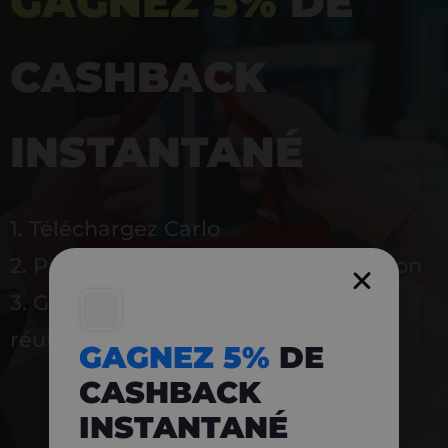
GAGNEZ 5%
DE
CASHBACK
INSTANTANÉ
1. Téléchargez Carlo
2. Payez en magasin avec l’application
3. Gagnez instantanément 5 % à
réutiliser
GAGNEZ 5%
DE
CASHBACK
INSTANTANÉ