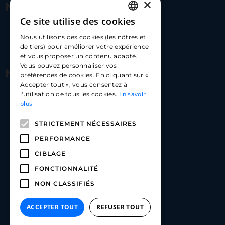
×
Nous contacter
Ce site utilise des cookies
FRENCH
17 Av. Albert II, 98000​
Nous utilisons des cookies (les nôtres et
ENGLISH
de tiers) pour améliorer votre expérience
hello@carloapp.com
et vous proposer un contenu adapté.
SPANISH
Vous pouvez personnaliser vos
Nous suivre
préférences de cookies. En cliquant sur «
Accepter tout », vous consentez à
En savoir
l'utilisation de tous les cookies.
Carlo App | Instagram
plus
Carlo App | Facebook
STRICTEMENT NÉCESSAIRES
Carlo App | Linkedin
PERFORMANCE
CIBLAGE
FONCTIONNALITÉ
NON CLASSIFIÉS
ACCEPTER TOUT
REFUSER TOUT