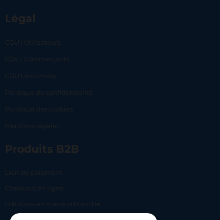
Légal
CGU | Utilisateurs
CGV | Commerçants
CGU Lemonway
Politique de confidentialité
Politique des cookies
Mentions légales
Produits B2B
Lien de paiement
Checkout en ligne
Solutions en marque blanche