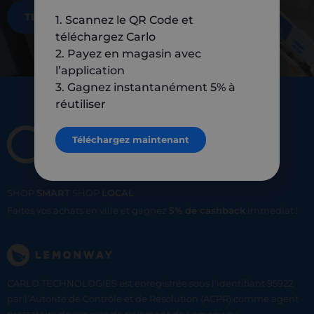
TÉLÉCHARGEZ MAINTENANT
1. Scannez le QR Code et
téléchargez Carlo
2. Payez en magasin avec
l’application
3. Gagnez instantanément 5% à
réutiliser
Téléchargez maintenant
SHOP
SMART
SHOP
LOCAL
Faites vos achats en ville et gagnez
5% de cashback
immediat !
CARLO TECHNOLOGIES est enregistrée sous l'identifiant 95922
par l’Autorité de Contrôle et de Résolution (ACPR) comme agent