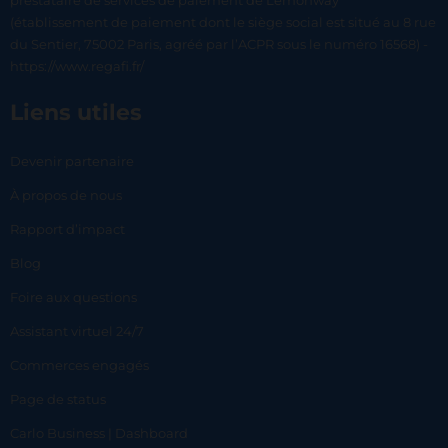
prestataire de services de paiement de Lemonway
(établissement de paiement dont le siège social est situé au 8 rue
du Sentier, 75002 Paris, agréé par l’ACPR sous le numéro 16568) -
https://www.regafi.fr/
Liens utiles
Devenir partenaire
À propos de nous
Rapport d’impact
Blog
Foire aux questions
Assistant virtuel 24/7
Commerces engagés
Page de status
Carlo Business | Dashboard