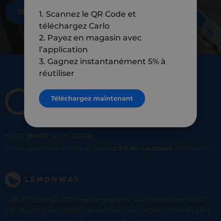
TÉLÉCHARGEZ MAINTENANT
1. Scannez le QR Code et
téléchargez Carlo
2. Payez en magasin avec
l’application
3. Gagnez instantanément 5% à
réutiliser
Téléchargez maintenant
SHOP
SMART
SHOP
LOCAL
Faites vos achats en ville et gagnez
5% de cashback
immediat !
CARLO TECHNOLOGIES est enregistrée sous l'identifiant 95922
par l’Autorité de Contrôle et de Résolution (ACPR) comme agent