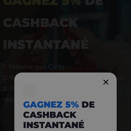
GAGNEZ 5%
DE
CASHBACK
INSTANTANÉ
1. Téléchargez Carlo
2. Payez en magasin avec l’application
3. Gagnez instantanément 5 % à
réutiliser
GAGNEZ 5%
DE
CASHBACK
INSTANTANÉ