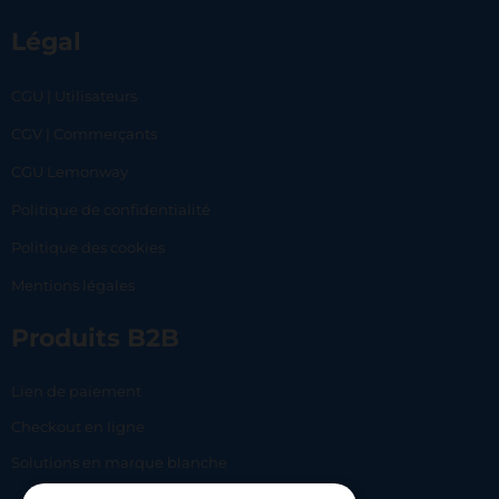
Légal
CGU | Utilisateurs
CGV | Commerçants
CGU Lemonway
Politique de confidentialité
Politique des cookies
Mentions légales
Produits B2B
Lien de paiement
Checkout en ligne
Solutions en marque blanche