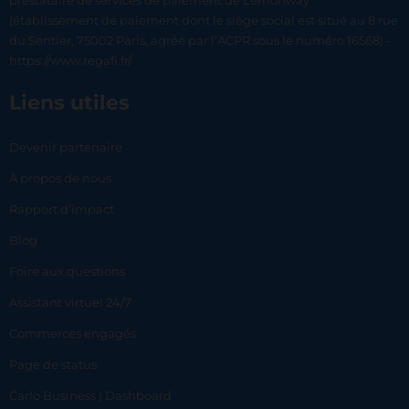
prestataire de services de paiement de Lemonway
(établissement de paiement dont le siège social est situé au 8 rue
du Sentier, 75002 Paris, agréé par l’ACPR sous le numéro 16568) -
https://www.regafi.fr/
Liens utiles
Devenir partenaire
À propos de nous
Rapport d’impact
Blog
Foire aux questions
Assistant virtuel 24/7
Commerces engagés
Page de status
Carlo Business | Dashboard