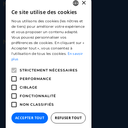
×
Nous contacter
Ce site utilise des cookies
FRENCH
17 Av. Albert II, 98000​
Nous utilisons des cookies (les nôtres et
ENGLISH
de tiers) pour améliorer votre expérience
hello@carloapp.com
et vous proposer un contenu adapté.
SPANISH
Vous pouvez personnaliser vos
Nous suivre
préférences de cookies. En cliquant sur «
Accepter tout », vous consentez à
En savoir
l'utilisation de tous les cookies.
Carlo App | Instagram
plus
Carlo App | Facebook
STRICTEMENT NÉCESSAIRES
Carlo App | Linkedin
PERFORMANCE
CIBLAGE
FONCTIONNALITÉ
NON CLASSIFIÉS
ACCEPTER TOUT
REFUSER TOUT