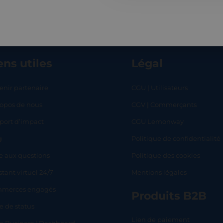
ens utiles
Légal
enir partenaire
CGU | Utilisateurs
ropos de nous
CGV | Commerçants
RT
SHOP
L
port d’impact
CGU Lemonway
g
Politique de confidentialité
e aux questions
Politique des cookies
stant virtuel 24/7
Mentions légales
merces engagés
Produits B2B
e de status
Lien de paiement
lo Business | Dashboard