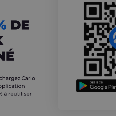
CASHBACK
5%
DE
K
NÉ
r
échargez Carlo
pplication
à réutiliser