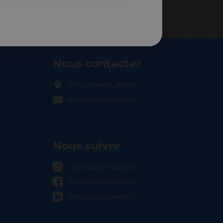
Nous contacter
17 Av. Albert II, 98000
hello@carloapp.com
OCAL
Nous suivre
Carlo App | Instagram
Carlo App | Facebook
Carlo App | Linkedin