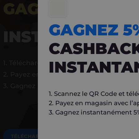
GAGNEZ 5%
DE 
GAGNEZ 
INSTANTANÉ
CASHBAC
INSTANTA
1. Téléchargez Carlo
2. Payez en magasin avec l’application
3. Gagnez instantanément 5 % à réutilise
1. Scannez le QR Code et tél
2. Payez en magasin avec l’a
3. Gagnez instantanément 5% 
TÉLÉCHARGEZ MAINTENANT