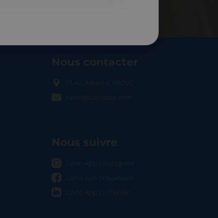
Nous contacter
17 Av. Albert II, 98000
hello@carloapp.com
OCAL
Nous suivre
Carlo App | Instagram
Carlo App | Facebook
Carlo App | Linkedin