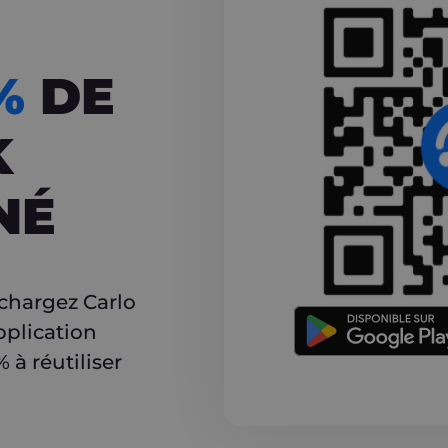
CASHBACK
5%
DE
K
NÉ
r
échargez Carlo
pplication
à réutiliser