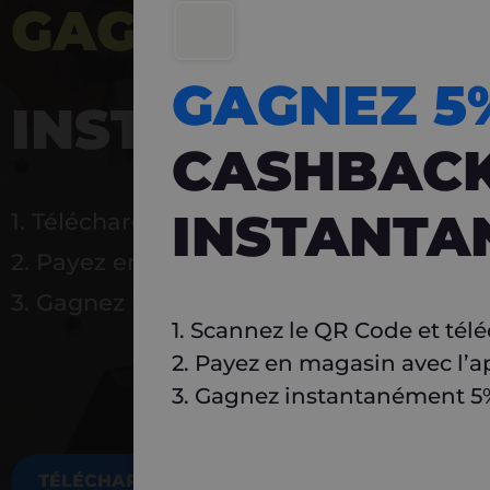
GAGNEZ 5%
DE 
GAGNEZ 
INSTANTANÉ
CASHBAC
INSTANTA
1. Téléchargez Carlo
2. Payez en magasin avec l’application
3. Gagnez instantanément 5 % à réutilise
1. Scannez le QR Code et tél
2. Payez en magasin avec l’a
3. Gagnez instantanément 5% 
TÉLÉCHARGEZ MAINTENANT