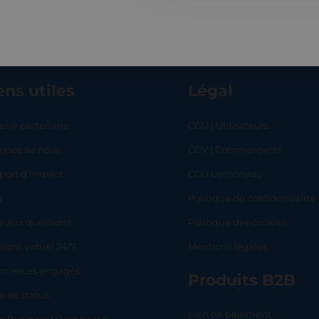
ens utiles
Légal
enir partenaire
CGU | Utilisateurs
ropos de nous
CGV | Commerçants
RT
SHOP
L
port d’impact
CGU Lemonway
g
Politique de confidentialité
e aux questions
Politique des cookies
stant virtuel 24/7
Mentions légales
merces engagés
Produits B2B
e de status
Lien de paiement
lo Business | Dashboard