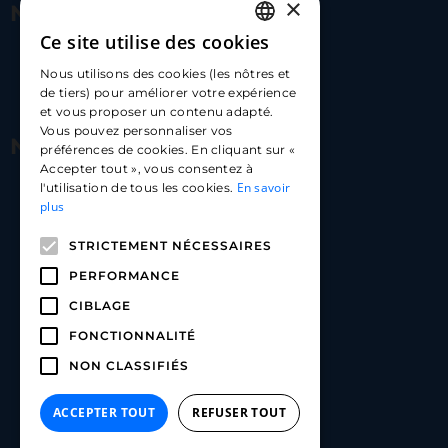
×
Nous contacter
Ce site utilise des cookies
FRENCH
17 Av. Albert II, 98000​
Nous utilisons des cookies (les nôtres et
ENGLISH
de tiers) pour améliorer votre expérience
hello@carloapp.com
et vous proposer un contenu adapté.
SPANISH
Vous pouvez personnaliser vos
Nous suivre
préférences de cookies. En cliquant sur «
Accepter tout », vous consentez à
En savoir
l'utilisation de tous les cookies.
Carlo App | Instagram
plus
Carlo App | Facebook
STRICTEMENT NÉCESSAIRES
Carlo App | Linkedin
PERFORMANCE
CIBLAGE
FONCTIONNALITÉ
NON CLASSIFIÉS
ACCEPTER TOUT
REFUSER TOUT