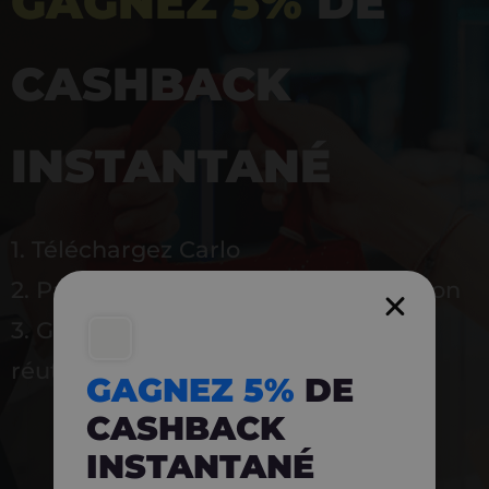
GAGNEZ 5%
DE
CASHBACK
INSTANTANÉ
1. Téléchargez Carlo
2. Payez en magasin avec l’application
3. Gagnez instantanément 5 % à
réutiliser
GAGNEZ 5%
DE
CASHBACK
INSTANTANÉ