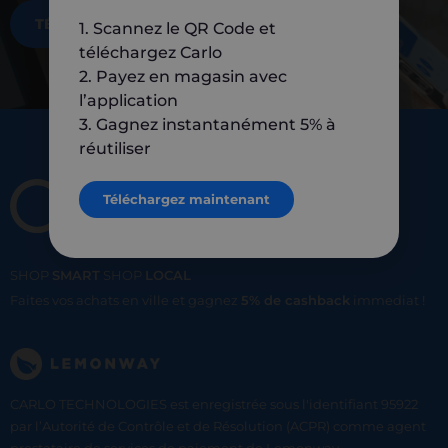
TÉLÉCHARGEZ MAINTENANT
1. Scannez le QR Code et
téléchargez Carlo
2. Payez en magasin avec
l’application
3. Gagnez instantanément 5% à
réutiliser
Téléchargez maintenant
SHOP
SMART
SHOP
LOCAL
Faites vos achats en ville et gagnez
5% de cashback
immediat !
CARLO TECHNOLOGIES est enregistrée sous l'identifiant 95922
par l’Autorité de Contrôle et de Résolution (ACPR) comme agent