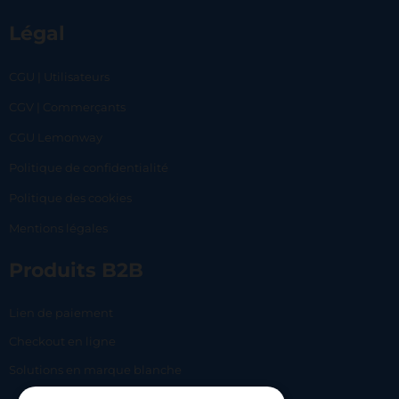
Légal
CGU | Utilisateurs
CGV | Commerçants
CGU Lemonway
Politique de confidentialité
Politique des cookies
Mentions légales
Produits B2B
Lien de paiement
Checkout en ligne
Solutions en marque blanche