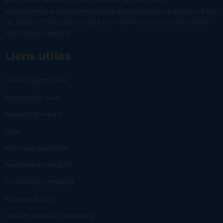
prestataire de services de paiement de Lemonway
(établissement de paiement dont le siège social est situé au 8 rue
du Sentier, 75002 Paris, agréé par l’ACPR sous le numéro 16568) -
https://www.regafi.fr/
Liens utiles
Devenir partenaire
À propos de nous
Rapport d’impact
Blog
Foire aux questions
Assistant virtuel 24/7
Commerces engagés
Page de status
Carlo Business | Dashboard