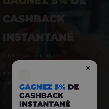
GAGNEZ 5%
DE
CASHBACK
INSTANTANÉ
1. Téléchargez Carlo
2. Payez en magasin avec l’application
3. Gagnez instantanément 5 % à
réutiliser
GAGNEZ 5%
DE
CASHBACK
INSTANTANÉ