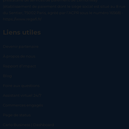
prestataire de services de paiement de Lemonway
(établissement de paiement dont le siège social est situé au 8 rue
du Sentier, 75002 Paris, agréé par l’ACPR sous le numéro 16568) -
https://www.regafi.fr/
Liens utiles
Devenir partenaire
À propos de nous
Rapport d’impact
Blog
Foire aux questions
Assistant virtuel 24/7
Commerces engagés
Page de status
Carlo Business | Dashboard