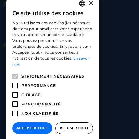
×
Nous contacter
Ce site utilise des cookies
FRENCH
17 Av. Albert II, 98000​
Nous utilisons des cookies (les nôtres et
ENGLISH
de tiers) pour améliorer votre expérience
hello@carloapp.com
et vous proposer un contenu adapté.
SPANISH
Vous pouvez personnaliser vos
Nous suivre
préférences de cookies. En cliquant sur «
Accepter tout », vous consentez à
En savoir
l'utilisation de tous les cookies.
Carlo App | Instagram
plus
Carlo App | Facebook
STRICTEMENT NÉCESSAIRES
Carlo App | Linkedin
PERFORMANCE
CIBLAGE
FONCTIONNALITÉ
NON CLASSIFIÉS
ACCEPTER TOUT
REFUSER TOUT