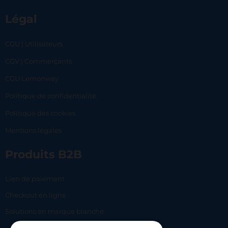
Légal
CGU | Utilisateurs
CGV | Commerçants
CGU Lemonway
Politique de confidentialité
Politique des cookies
Mentions légales
Produits B2B
Lien de paiement
Checkout en ligne
Solutions en marque blanche