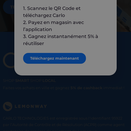
TÉLÉCHARGEZ MAINTENANT
1. Scannez le QR Code et
téléchargez Carlo
2. Payez en magasin avec
l’application
3. Gagnez instantanément 5% à
réutiliser
Téléchargez maintenant
SHOP
SMART
SHOP
LOCAL
Faites vos achats en ville et gagnez
5% de cashback
immediat !
CARLO TECHNOLOGIES est enregistrée sous l'identifiant 95922
par l’Autorité de Contrôle et de Résolution (ACPR) comme agent