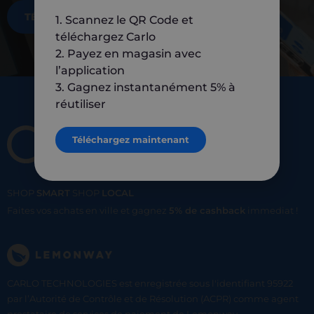
TÉLÉCHARGEZ MAINTENANT
1. Scannez le QR Code et
téléchargez Carlo
2. Payez en magasin avec
l’application
3. Gagnez instantanément 5% à
réutiliser
Téléchargez maintenant
SHOP
SMART
SHOP
LOCAL
Faites vos achats en ville et gagnez
5% de cashback
immediat !
CARLO TECHNOLOGIES est enregistrée sous l'identifiant 95922
par l’Autorité de Contrôle et de Résolution (ACPR) comme agent