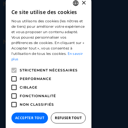
×
Nous contacter
Ce site utilise des cookies
FRENCH
17 Av. Albert II, 98000​
Nous utilisons des cookies (les nôtres et
ENGLISH
de tiers) pour améliorer votre expérience
hello@carloapp.com
et vous proposer un contenu adapté.
SPANISH
Vous pouvez personnaliser vos
Nous suivre
préférences de cookies. En cliquant sur «
Accepter tout », vous consentez à
En savoir
l'utilisation de tous les cookies.
Carlo App | Instagram
plus
Carlo App | Facebook
STRICTEMENT NÉCESSAIRES
Carlo App | Linkedin
PERFORMANCE
CIBLAGE
FONCTIONNALITÉ
NON CLASSIFIÉS
ACCEPTER TOUT
REFUSER TOUT