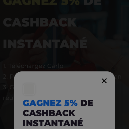
GAGNEZ 5%
DE
CASHBACK
INSTANTANÉ
1. Téléchargez Carlo
2. Payez en magasin avec l’application
3. Gagnez instantanément 5 % à
réutiliser
GAGNEZ 5%
DE
CASHBACK
INSTANTANÉ