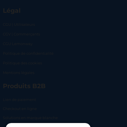
Légal
CGU | Utilisateurs
CGV | Commerçants
CGU Lemonway
Politique de confidentialité
Politique des cookies
Mentions légales
Produits B2B
Lien de paiement
Checkout en ligne
Solutions en marque blanche