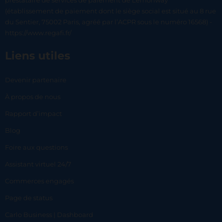
prestataire de services de paiement de Lemonway
(établissement de paiement dont le siège social est situé au 8 rue
du Sentier, 75002 Paris, agréé par l’ACPR sous le numéro 16568) -
https://www.regafi.fr/
Liens utiles
Devenir partenaire
À propos de nous
Rapport d’impact
Blog
Foire aux questions
Assistant virtuel 24/7
Commerces engagés
Page de status
Carlo Business | Dashboard