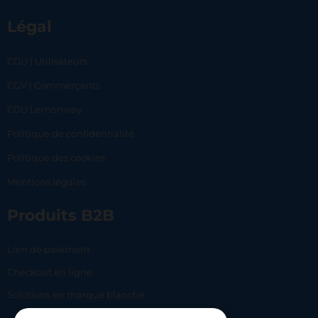
Légal
CGU | Utilisateurs
CGV | Commerçants
CGU Lemonway
Politique de confidentialité
Politique des cookies
Mentions légales
Produits B2B
Lien de paiement
Checkout en ligne
Solutions en marque blanche