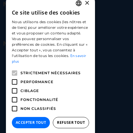
×
Nous contacter
Ce site utilise des cookies
FRENCH
17 Av. Albert II, 98000​
Nous utilisons des cookies (les nôtres et
ENGLISH
de tiers) pour améliorer votre expérience
hello@carloapp.com
et vous proposer un contenu adapté.
SPANISH
Vous pouvez personnaliser vos
Nous suivre
préférences de cookies. En cliquant sur «
Accepter tout », vous consentez à
En savoir
l'utilisation de tous les cookies.
Carlo App | Instagram
plus
Carlo App | Facebook
STRICTEMENT NÉCESSAIRES
Carlo App | Linkedin
PERFORMANCE
CIBLAGE
FONCTIONNALITÉ
NON CLASSIFIÉS
ACCEPTER TOUT
REFUSER TOUT