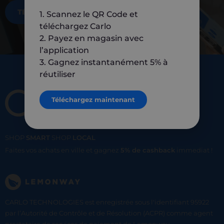
TÉLÉCHARGEZ MAINTENANT
1. Scannez le QR Code et
téléchargez Carlo
2. Payez en magasin avec
l’application
3. Gagnez instantanément 5% à
réutiliser
Téléchargez maintenant
SHOP
SMART
SHOP
LOCAL
Faites vos achats en ville et gagnez
5% de cashback
immediat !
CARLO TECHNOLOGIES est enregistrée sous l'identifiant 95922
par l’Autorité de Contrôle et de Résolution (ACPR) comme agent