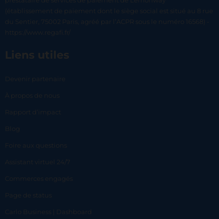
prestataire de services de paiement de Lemonway
(établissement de paiement dont le siège social est situé au 8 rue
du Sentier, 75002 Paris, agréé par l’ACPR sous le numéro 16568) -
https://www.regafi.fr/
Liens utiles
Devenir partenaire
À propos de nous
Rapport d’impact
Blog
Foire aux questions
Assistant virtuel 24/7
Commerces engagés
Page de status
Carlo Business | Dashboard