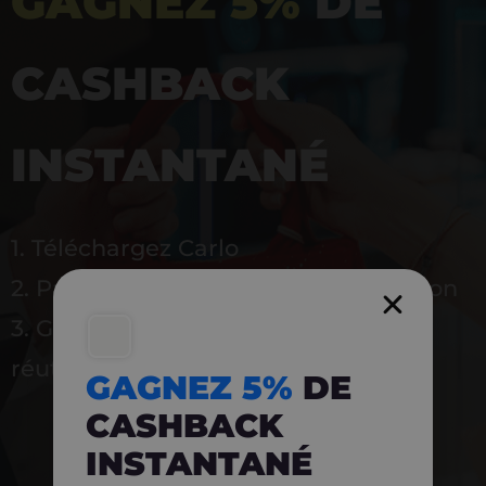
GAGNEZ 5%
DE
CASHBACK
INSTANTANÉ
1. Téléchargez Carlo
2. Payez en magasin avec l’application
3. Gagnez instantanément 5 % à
réutiliser
GAGNEZ 5%
DE
CASHBACK
INSTANTANÉ