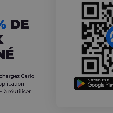
CASHBACK
5%
DE
K
NÉ
r
échargez Carlo
pplication
à réutiliser