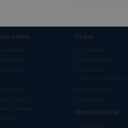
ens utiles
Légal
enir partenaire
CGU | Utilisateurs
ropos de nous
CGV | Commerçants
RT
SHOP
L
port d’impact
CGU Lemonway
g
Politique de confidentialité
e aux questions
Politique des cookies
stant virtuel 24/7
Mentions légales
merces engagés
Produits B2B
e de status
Lien de paiement
lo Business | Dashboard