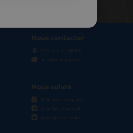
Nous contacter
17 Av. Albert II, 98000
hello@carloapp.com
OCAL
Nous suivre
Carlo App | Instagram
Carlo App | Facebook
Carlo App | Linkedin