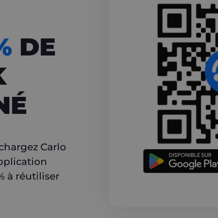
CASHBACK
5%
DE
K
NÉ
r
échargez Carlo
pplication
à réutiliser