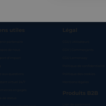
ens utiles
Légal
enir partenaire
CGU | Utilisateurs
ropos de nous
CGV | Commerçants
RT
SHOP
L
port d’impact
CGU Lemonway
g
Politique de confidentialité
e aux questions
Politique des cookies
stant virtuel 24/7
Mentions légales
merces engagés
Produits B2B
e de status
Lien de paiement
lo Business | Dashboard