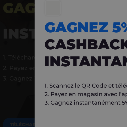
GAGNEZ 5%
DE 
GAGNEZ 
INSTANTANÉ
CASHBAC
INSTANTA
1. Téléchargez Carlo
2. Payez en magasin avec l’application
3. Gagnez instantanément 5 % à réutilise
1. Scannez le QR Code et tél
2. Payez en magasin avec l’a
3. Gagnez instantanément 5% 
TÉLÉCHARGEZ MAINTENANT