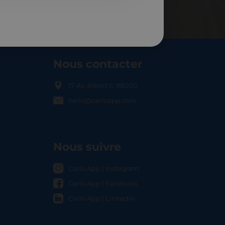
Nous contacter
17 Av. Albert II, 98000
hello@carloapp.com
OCAL
Nous suivre
Carlo App | Instagram
Carlo App | Facebook
Carlo App | Linkedin