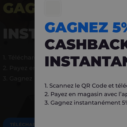
GAGNEZ 5%
DE 
GAGNEZ 
INSTANTANÉ
CASHBAC
INSTANTA
1. Téléchargez Carlo
2. Payez en magasin avec l’application
3. Gagnez instantanément 5 % à réutilise
1. Scannez le QR Code et tél
2. Payez en magasin avec l’a
3. Gagnez instantanément 5% 
TÉLÉCHARGEZ MAINTENANT