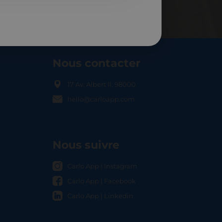
Nous contacter
17 Av. Albert II, 98000
hello@carloapp.com
OCAL
Nous suivre
Carlo App | Instagram
Carlo App | Facebook
Carlo App | Linkedin