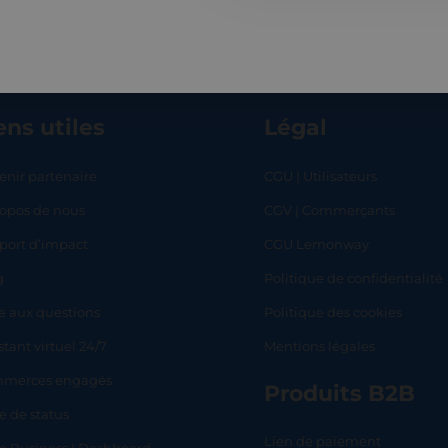
ens utiles
Légal
enir partenaire
CGU | Utilisateurs
ropos de nous
CGV | Commerçants
RT
SHOP
L
port d’impact
CGU Lemonway
g
Politique de confidentialité
e aux questions
Politique des cookies
stant virtuel 24/7
Mentions légales
merces engagés
Produits B2B
e de status
Lien de paiement
lo Business | Dashboard