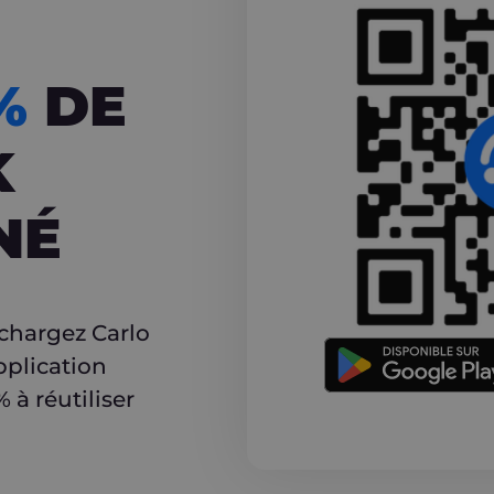
CASHBACK
5%
DE
K
NÉ
r
échargez Carlo
pplication
à réutiliser